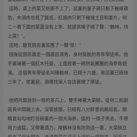
這時，桌上的菜又些跟不上了，盆裏的童子鶏只剩下幾條鶏
肋，木須肉也見了盤底，紅燒肉只剩下幾塊土豆和姜片，何
二一看下面的菜還沒有上來，就提高嗓子喊了聲：“鶴林，快
上菜！”。
這時，聽見厨房裏答應了一聲“是！”
隨後從厨房裏走一個眉目清秀，身材挺脫的青年學徒來。他
手裏端著一個紅木托盤，上面放著一碗熱氣騰騰的海參魚翅
湯。 這個青年學徒名叫陳鶴林，已經十六歲，來店裏已經快
三年了，家裏窮，頂債找保人在店裏做了學徒。
他把托盤放到一旁的茶几上，雙手捧著大菜碗，從何二和劉
區長中間端上去。沒等放穩，已經有八分醉意的趙局長，眼
睛直勾勾地盯住碗裏的一個大海參，猛的 一筷子夾去，不想
用力過猛，又帶著酒力，陳鶴林沒有防到這一著，大菜碗立
即來了個大翻身，連湯帶菜在桌子上流的一塌糊塗，因爲這