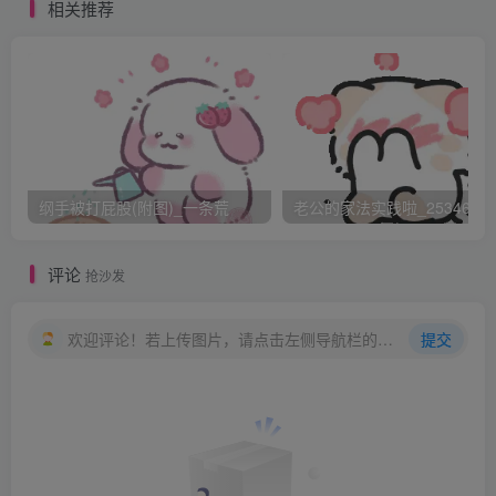
劣，總是不長進！”何二哪敢得罪劉區長啊，平常巴結都來不
相关推荐
及，今天倒好，讓個陳鶴林把區長大人弄的老大不高興，他
見劉區長一再提管教不好，知道劉區長有意想揍自己這個徒
弟，忙著又說道：“劉區長，我這個徒弟甚是頑皮不化，要不
您代我管教管教這小子？”劉區長見何二這麽說，心裏甚是歡
喜，但臉上還是一副冷峻氣憤的樣子，轉臉對已經有幾分醉
意的趙局長說道：“管教不聽話的頑童，趙局長應該更有辦法
纲手被打屁股(附图)_一条荒
老公的家法实践啦_25346476
啊！”趙局長還在自酌自飲，附和奉承道：“那裏那裏，我們
還不都是聽劉區長您的，不過象這樣敢頂嘴不聽話的小東西
评论
抢沙发
落在我手裏的話，我一定讓他的屁股開花，讓他叫你大爺决
不敢叫你二爺！哈哈哈！”何二挂不住臉了，氣狠狠一把抓住
欢迎评论！若上传图片，请点击左侧导航栏的图床工具，获取图片链接。
提交
陳鶴林的脖領子，“給我馬上去東厢房去，不長進的東西！”
陳鶴林氣的渾身發抖，眼泪直掉，轉身出去。
鶴林好委屈，但在這裏，已經兩年多了，委屈的事每天都
有，憑白無辜挨打受駡的事他經歷的太多了，他知道今天一