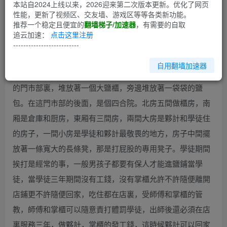
第1回
本站自2024上线以来，2026迎来第二次版本更新。优化了网页
性能，更新了视频区、交友墙、游戏区等等各类新功能。
推荐一个稳定且便宜的
翻墙梯子/加速器
，有需要的自取
離河北薊縣縣城不遠的新莊鎮東邊有個永安鹽店，坐落在東
追云加速：
点击这里注册
街的中間地段，它的左邊是警察分局，右邊是區公所。它臨
--------------------------
街的一列三間寬敞的門面，非常得勢。何白鷳是這老鹽店的
自用翻墙加速器
財東家兼掌櫃他排行老二，大家都叫他何二掌櫃。永安鹽店
的門市部裏，堆放著一個大鹽櫃，旁邊堆放著一袋袋的鹽
包。在這門市部的後面，是個四合院。北房五間做櫃房，南
厢是倉庫和厨房，東厢有三間房，兩間大房是夥計和學徒住
的房子，一間小房是學徒和夥計最敬畏的地方，房子中間擺
放著一條寬大的長條凳，那是打屁股的專用凳子。學徒期間
挨打是經常的事，一般男孩子都要有保人才能進鹽鋪當學
徒，當學徒三年期間沒有工錢，沒有掌櫃允許不許隨便離開
店鋪更不許隨便回家，吃住都在店裏，受師傅和掌櫃的管
教，師傅和掌櫃可以隨意責打體罰學徒，出師後還必須在店
裏服務三年，做夥計，掌櫃的發工錢，這時候夥計可以回家