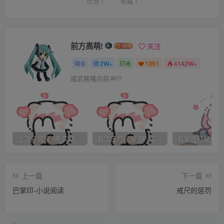
住把脖子往旁邊一縮，一揮手，把已經收到碗裏的菜湯都一
点赞
1
收藏
1
股腦都又潑到何二掌櫃的胸口的衣服上，哈哈，一個更大的
麻煩，弄的何二油湯一身花。
劉區長這時發話了：“何掌櫃，你這個小徒弟怎麽這麽笨
前方高萌!
关注
啊，平時一定是調教欠佳啊？” |
0
2W+
6
1351
4142W+
“是啊，是呀，都是我平時管教不好，今天出這麽大洋相！
威武猪猪向前冲!!!
劉區長，您可別生氣啊，你的皮袍我讓人給你洗！氣死我
了！”伸手就給了陳鶴林一記耳光。) F陳鶴林委屈的不行，悟
著挨了打的臉頰，嘴裏不由回了句：“又不是我弄翻的……”
劉區長扭頭看著陳鶴林歪曲的樣子，發現這個半大的小夥
上海打屁股 SP 实践
石家庄打屁股 SP 纯实践
子其實長的很俊秀，歡眉大眼，唇紅齒白，很聰明伶俐的樣
子，身材也不錯，兩腿修長，小屁股鼓鼓的。
上一篇
下一篇
他陰著臉，對何二說道：“你這個小徒弟應該好好的管教管
巴掌印-小说阅读
戒尺的惩罚
教，做錯了事還敢頂嘴，真是缺少管教啊？”“對，對，劉區
長說的對，應該好好管教，平常也沒有少打，這小子就是頑