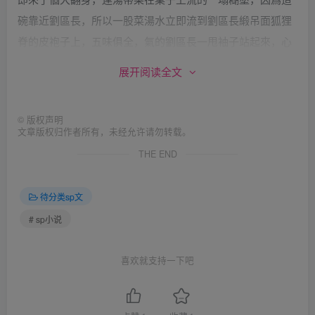
碗靠近劉區長，所以一股菜湯水立即流到劉區長緞吊面狐狸
脊的皮袍子上，五味俱全，氣的劉區長一甩袖子站起來，心
疼地掏出手絹使勁地擦，趙局長雖然把碗戳翻，可是夾在筷
展开阅读全文
子裏海參幷沒有放掉，手疾眼快地送到嘴裏。其它幾個老闆
一齊嚷到：“可惜、可惜！” 一面迅速分別用筷子揀著海參魚
©
版权声明
翅等好東西往嘴裏送。
文章版权归作者所有，未经允许请勿转载。
對陳鶴林來講，這又是一場大禍。何二認爲在這個大喜的日
THE END
子裏，翻了碗，扣了菜，對新生的兒子是不祥之兆。而且還
把劉區長昂貴的皮袍子弄髒了油膩，這是多掃興的事啊！。
待分类sp文
因此，何二掌櫃氣滿胸膛，怒火中燒，明知是趙局長的失
# sp小说
誤，却把氣撒在陳鶴林身上。他瞪起一雙魚泡眼，拿起筷子
想向陳鶴林的頭上狠戳道：“你這個笨蛋，怎麽連碗也放不
喜欢就支持一下吧
穩？” 陳鶴林見這碗菜翻在桌子上，正嚇的驚慌失措，忙著
拾掇桌上的湯水，何老闆用筷子猛一戳腦袋，疼的他不由自