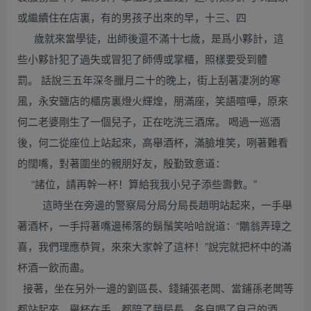
或繼續住在店裏，有的男孩子出來的早，十三、四
歲就來當學徒，出師後還不滿十七歲，是爲小夥計，這
些小夥計犯了過失或冒犯了師傅或掌櫃，照樣要受到體
罰。 話說三五年深冬臘月二十的晚上，街上刮著凄冽的寒
風，永安鹽店的櫃房裏燈火輝煌，朋滿座，笑語喧嘩，原來
何二老婆剛生了一個兒子，正在吃洗三酒席。 喝過一巡酒
後，何二從座位上站起來，高舉酒杯，滿臉堆笑，咧著難看
的闊嘴，對著圍坐的親朋好友，殷勤致意道：
“諸位，請再幹一杯！算給我我小兒子添些壽數。”
這時坐在旁邊的警察局分局分局長趙明站起來，一手舉
著酒杯，一手捋著嘴邊稀落的鬍鬚笑哈哈說道：“鷳翁弄璋之
喜，我們理應恭賀，來來大家幹了這杯！”說完就把杯中的滿
杯酒一飲而盡。
接著，坐在另外一邊的劉區長、錢鋪張老闆、當鋪孫老闆等
都站起來，舉杯在手，都陪了趙局長，各自喝了自己的酒。