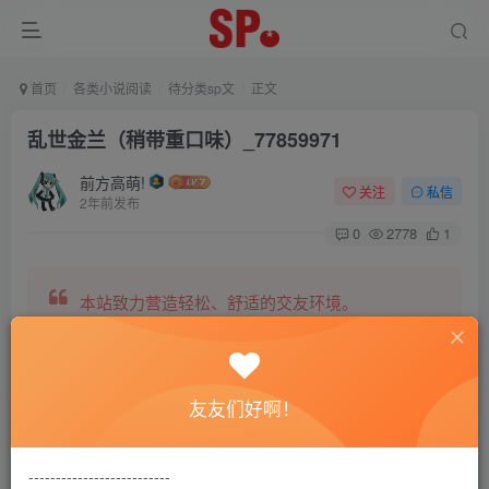
首页
各类小说阅读
待分类sp文
正文
乱世金兰（稍带重口味）_77859971
前方高萌!
关注
私信
2年前发布
0
2778
1
本站致力营造轻松、舒适的交友环境。
另有小说阅读站点，网罗包括训诫文、腐文在内的
友友们好啊！
全网书源。
--------------------------