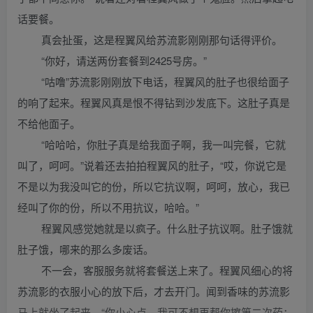
话要餐。
真会扯蛋，这是程翼风给苏流影刚刚那句话得评价。
“你好，请送两份套餐到2425号房。”
“咕噜”苏流影刚刚放下电话，程翼风的肚子也很给面子
的响了起来。程翼风真是恨不得钻到沙发底下。这肚子真是
不给他面子。
“哈哈哈，你肚子真是给我面子啊，我一叫完餐，它就
叫了，呵呵。”说着还去拍拍程翼风的肚子，“哎，你说它是
不是以为我没叫它的份，所以它抗议啊，呵呵，放心，我已
经叫了你的份，所以不用抗议，哈哈。”
程翼风感觉她就是以疯子。什么肚子抗议啊。肚子饿就
肚子饿，哪来的那么多废话。
不一会，客服服务就将套餐送上来了。程翼风细心的将
苏流影的衣服小心的放下后，才去开门。闻到香味的苏流影
马上就坐了起来。“你小心点，我可不想再帮你擦第二次药；