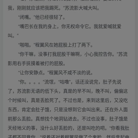
我，刚刚就应该把我踢死。”苏流影大喊大叫。
“闭嘴。”他已经很轻了。
“嘴巴长在我的身上，你无权命令它。我就爱喊就爱
叫。”
“啪啪。”程翼风在她屁股上打了两下。
“你干嘛，没事打我屁股干嘛啊，小心我控告你。”苏流
影用右手抚摸着被打的屁股。
“让你安静点。”程翼风不咸不淡的说。
“你。。。。”流氓，“咕噜”，话还没说完，肚子先说
了，苏流影无语的低下头，真是的早不叫，晚不叫，偏偏这
个时候叫，真是丢脸死了。不过也是，来到这里后，又没吃
东西，肯定会肚子饿，只是没想到它会叫出来。还在外人面
前那么丢脸。真想找个地洞钻进去。不过也没事，肚子饿是
天经地义的事，没什么好丢脸的，还是叫吃的吧。“你看我肚
子都不同意你。”说着还对着程翼风做了个鬼脸。然后拿起电