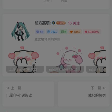
了。而苏流影想着洗澡会把药给冲掉，硬是到了凌晨时分，
点赞
1
收藏
才走进浴室洗澡，洗好澡，一沾床就睡着了。
前方高萌!
关注
15
2W+
6
1357
4245W+
威武猪猪向前冲!!!
上海打屁股 SP 实践
石家庄打屁股 SP 纯实践
上一篇
下一篇
巴掌印-小说阅读
戒尺的惩罚