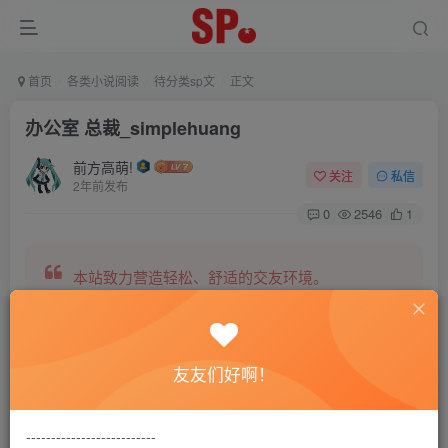
首页
各类小说阅读
待分类sp文
正文
办公室 总裁_simplehuang
前方高萌!
关注
私信
2年前发布
0
2546
1
本站致力营造轻松、舒适的交友环境。
另有小说阅读站点，网罗包括训诫文、腐文在内的
友友们好啊！
全网书源。
--------------------------