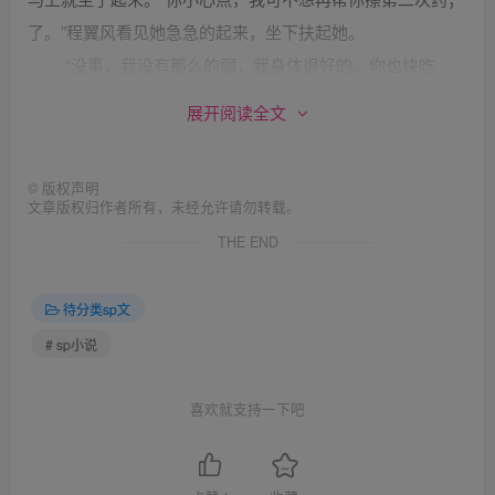
了。”程翼风看见她急急的起来，坐下扶起她。
“没事，我没有那么的弱，我身体很好的。你也快吃
吧。”苏流影拿起筷子就吃。
展开阅读全文
看见她这样，他也不好说什么了，只好也拿起筷子吃了
起来。
©
版权声明
“额。好饱哦。”苏流影摸摸肚子。
文章版权归作者所有，未经允许请勿转载。
看见她放下筷子，程翼风也放下了筷子。“你吃饱了
THE END
啊，好像也没见你吃了多少啊。”
“恩，吃饱了。”
待分类sp文
“你还真是斯文啊，才吃那么点。”
# sp小说
不想再听她罗嗦了，程翼风起身准备回去休息了。“既
然你没什么事了，那我走了。”
喜欢就支持一下吧
“好。”
得到回应了的程翼风回到自己的房间，冲个凉，就睡下