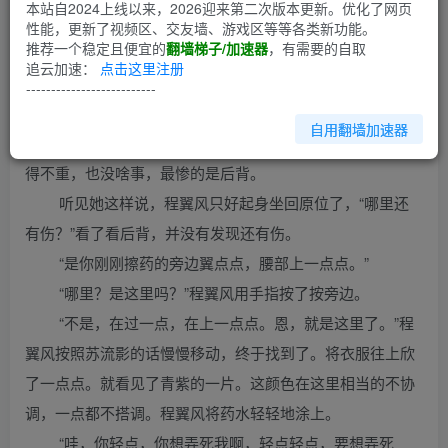
第1回
本站自2024上线以来，2026迎来第二次版本更新。优化了网页
性能，更新了视频区、交友墙、游戏区等等各类新功能。
推荐一个稳定且便宜的
翻墙梯子/加速器
，有需要的自取
"你管我怎样。我爱怎么样就怎么样，有规定人三更半夜不许
追云加速：
点击这里注册
人家去外面跑步吗，哼。赶紧帮我擦药，你肯定又地方没擦
--------------------------
到。至于其他的地方剧不劳你费心了。只要帮我擦后背就OK
自用翻墙加速器
了。”苏流影感觉好像还有什么地方没擦到，前面和后面都伤
得不重，也没啥事，最惨的是后背。
听见她这样说，程翼风只好起身坐回原位了，“哪里还
有伤？”看了看后背，并没有发现还有伤。
“是你刚刚擦药的旁边翼点点，腰部上一点点。”
“哪里？是这里吗？”程翼风用手指按了按旁边。
“不是，在过一点，在上一点点。恩，就是这里了。”程
翼风按照苏流影的话慢慢移动，终于找到了。将衣服往上欣
了一点点。就看见了青紫的一片。这颜色在这里相当的不协
调，一点都不搭调。程翼风将药水轻轻地涂上。
“哇，你轻点，你想弄死我啊，轻点轻点，要想弄死