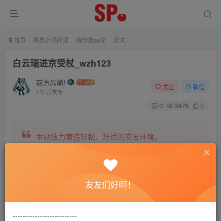
首页
各类小说阅读
待分类sp文
正文
白云瑞进京受杖_wzh123
前方高萌!
关注
私信
2年前发布
0
3476
0
本站致力营造轻松、舒适的交友环境。
另有小说阅读站点，网罗包括训诫文、腐文在内的
友友们好啊！
全网书源。
--------------------------