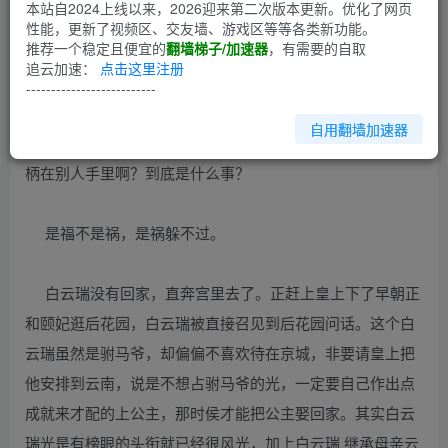
第1回
本站自2024上线以来，2026迎来第二次版本更新。优化了网页
性能，更新了视频区、交友墙、游戏区等等各类新功能。
推荐一个稳定且便宜的
翻墙梯子/加速器
，有需要的自取
白云瑞赶了整整五天五夜的路终于来了京城，可是他的心里
追云加速：
点击这里注册
还是打鼓，为什么皇上要这么急匆匆的把他从云南招回京城
--------------------------
呢？是犯了什么错吗？没有，绝对没有！我白云瑞自幼饱度
自用翻墙加速器
圣贤书，两袖清风，不贪不占，爱护百姓，确实没有什么把
柄在别人手里啊？到底是什么事？
是福不是祸，是祸躲不过。
白云瑞没有回家，直奔宫里去了。正赶上皇上下了早朝正
和颐妃逛后花园，白云瑞被直接召见到后花园问话。这个白
云瑞虽然是驸马爷，却偏偏不喜欢待在京城，非要请皇上把
他安排到云南，说是不想占驸马爷的光，一定要自己作出点
成就来才配的上公主，那时侯才能把公主娶回家。其实白云
瑞光是有榜眼的头衔就已经很风光，加上白云瑞 继承母亲云