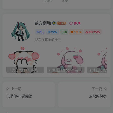
皇上也不多说，撂下一句：“家法，杖100，朕看着你们
点赞
0
收藏
打。”
白云瑞倒吸一口凉气，已经好多年没挨板子了，都快忘了
前方高萌!
关注
挨打是什么滋味了，可事已至此，自己的骄傲又不允许自己
15
2W+
6
1359
4362W+
求饶，唉！打就打吧，豁出去了！
威武猪猪向前冲!!!
颐妃好歹也是白云瑞的干姨娘，怎么能眼看着他挨板子
呢？当即跪下请皇上开恩，皇上盛怒之下，谁的话都听不进
去，“谁都不许求情！”颐妃干着急，心想叫公主来，公主虽
上海打屁股 SP 实践
石家庄打屁股 SP 纯实践
然公主生气伤心，可是却深爱着白云瑞，不会忍心看着白云
瑞受罚而不管的，于是谴人去找公主。
上一篇
下一篇
巴掌印-小说阅读
戒尺的惩罚
这会儿太监们已经搬来了刑凳，过来拉白云瑞，白云瑞一
摆手，站起来走到刑凳旁，趴下，一副大义凛然的样子，更