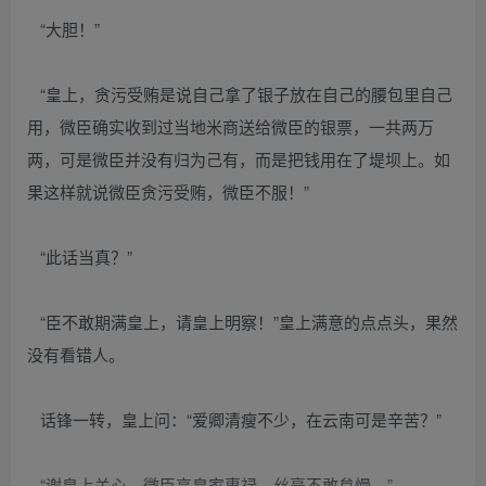
“大胆！”
“皇上，贪污受贿是说自己拿了银子放在自己的腰包里自己
用，微臣确实收到过当地米商送给微臣的银票，一共两万
两，可是微臣并没有归为己有，而是把钱用在了堤坝上。如
果这样就说微臣贪污受贿，微臣不服！”
“此话当真？”
“臣不敢期满皇上，请皇上明察！”皇上满意的点点头，果然
没有看错人。
话锋一转，皇上问：“爱卿清瘦不少，在云南可是辛苦？”
“谢皇上关心，微臣享皇家惠禄，丝毫不敢怠慢。”