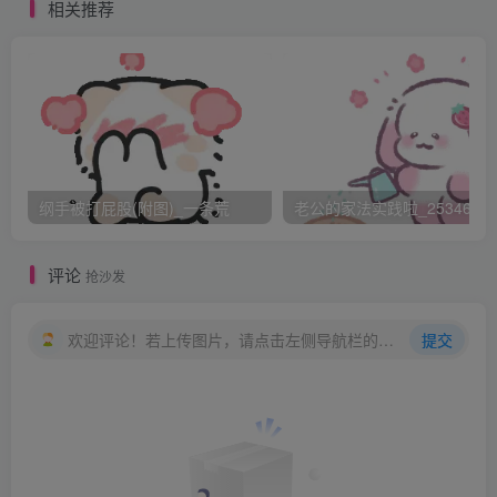
让皇上震怒。
相关推荐
两名太监一左一右按住白云瑞的肩头，另一名太监握住白
云瑞的脚踝。白云瑞心里叫苦不迭，已经多年没挨打了，
100板子不知还受不受得了，可是自己是驸马的身份只有家
人才知道，别人只管是白云瑞娶妻，谁又知道他是驸马？是
谁告密的呢？
纲手被打屁股(附图)_一条荒
老公的家法实践啦_25346476
白云瑞正想着，已经有宫女解开他的束腰带，把上衣摆掀
评论
抢沙发
到腰上，正要褪去他的裤子，白云瑞忽然觉醒了，“哎……等
一下。”已经挣开了太监，回头，“你干什么？”
欢迎评论！若上传图片，请点击左侧导航栏的图床工具，获取图片链接。
提交
“奴婢给驸马爷去裤。”
愣！“廷杖要去裤吗？”