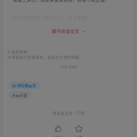
“朕听说爱卿在云南还办了一件大喜事？”……
展开阅读全文
白云瑞的脑子轰的一声！皇上连他在云南又娶一妻的事也
知道？
©
版权声明
文章版权归作者所有，未经允许请勿转载。
白云瑞跪在那儿不说话，皇上怒道：“说！”
THE END
白云瑞支支吾吾：“是……臣一时糊涂……请皇上……责
待分类sp文
罚！”
# sp小说
皇上顿时火冒三丈，心想好你个白云瑞竟然仰仗着朕的信
任，作出这种伤害公主，有失皇家脸面的事情，真是岂有此
喜欢就支持一下吧
理！被揭穿了竟然还一句话也不解释，真是骄傲到了极点！