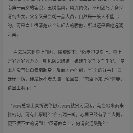
南第一美女的容貌，玉树临风，风流倜傥，不知迷死了多少
清纯少女，父亲又是当朝一品大员，自然是一般人不能比
的。可是皇上很清楚这个年轻人的骄傲，所以还是把他远调
云南。
白云瑞来到皇上面前，屈膝跪下：“微臣叩见皇上，皇上
万岁万岁万万岁，叩见颐妃娘娘，娘娘千岁千岁千千岁。”皇
上并没有让白云瑞起身，反而厉声问到：“你干的好事！”白
云瑞一愣，硬是摸不着头脑，忙回答：“恕臣不知所犯何罪，
请皇上明示！”
“云南总督上奏折说你初到云南就贪污受贿，与当地米商来
往密切，可有此事啊？”白云瑞一听，心里已经有了个大概，
便不慌不忙的说到：“臣请教皇上，何谓贪污受贿？”