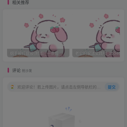
面前。
相关推荐
滨口的身体开始慌乱的扭动，但是这只是没有用的挣扎而
已。佐藤太太的助手，一个按住她的背，一个掀起她的浴衣
下摆拉到腰际，再将她的蓝色丁字裤褪下。之后两个人押住
她的肩头跟背部，使她成一个直角的姿势而上半身被牢牢固
定。下半身，那洁白圆润的臀部就暴露在大家的面前。
「对不起～对不起…..我不敢了啦。」
纲手被打屁股(附图)_一条荒
老公的家法实践啦_25346476
在滨口的哭声跟求饶声中，佐藤太太接过旁人递来的木板。
红叶看着那个木板–前端大约是一个手掌的宽度，到后面则大
评论
抢沙发
约是手刚好可以紧握的宽度，是块很厚实的木板，这样子的
板子打在自己的屁股上……
欢迎评论！若上传图片，请点击左侧导航栏的图床工具，获取图片链接。
提交
红叶不由得咽了一下口水，转头望向苍井优，也是一脸害怕
的神色。两人交换了眼神，又把目光投注在前方的景象。
佐藤太太先用板子轻拍几下滨口的屁股。她的屁股肉呼呼
的，看起来十分很有弹性。她在用板子轻拍滨口的屁股的时