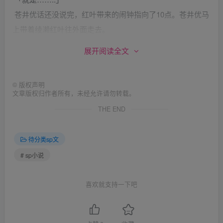
苍井优话还没说完，红叶带来的闹钟指向了10点。苍井优马
上带着绫濑红叶往外面走去。
「快点！时间到了！」
展开阅读全文
苍井优非常急迫的往前走去，红叶虽然不了解情况，但还是
跟在她的后面走进一个房间。
©
版权声明
大约3分钟的时间，60几个女佣都集合在这边了。大家一看
文章版权归作者所有，未经允许请勿转载。
到管家佐藤太太出现，都向她鞠躬行礼。
THE END
「各位，今天晚上没有什么事情要跟大家宣布。所以我们就
开始吧。」
待分类sp文
佐藤太太话声一落，就有两个跟佐藤太太年纪差不多，穿着
# sp小说
和服的女性，合力搬来一张桌子后，就站在桌子两侧等候差
遣。
喜欢就支持一下吧
「现在是什么情况啊？」红野小小声的问着身旁苍井优。
「现在是惩罚时间啊。佐藤太太要处罚今天作错事情的