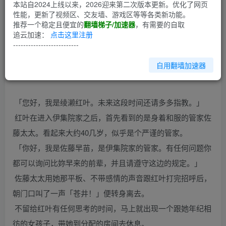
第1回
本站自2024上线以来，2026迎来第二次版本更新。优化了网页
性能，更新了视频区、交友墙、游戏区等等各类新功能。
推荐一个稳定且便宜的
翻墙梯子/加速器
，有需要的自取
绫濑红叶是女子短大生(2年制短期大学)利用暑假找了一份兼
追云加速：
点击这里注册
差的工作。原本她只是想在餐厅打工的，但是同学应征到一
--------------------------
份帮佣的工作却又不能前往，得到对方管家的答应之后，绫
自用翻墙加速器
濑红叶便展开了她两个半月的帮佣生活。
「您好，我是绫濑红叶。未来这段时间还请多多指教。」
红叶在进入伊集院家之后，首先看到的是身着和服的管家佐
藤太太。看起来大约40几岁，似乎是个严谨的管家。
「你好，我是佐藤早苗，是伊集院家的管家。有任何问题你
都可以询问比妳早来的前辈，并且请遵守这边的规定。」
佐藤太太用她那平板、不带感情的声音跟红叶打完招呼后，
朝门口叫了一声「苍井！」便转身离去。
不留给红叶有任何思考的时间，马上就出现一个跟她年纪相
彷的女孩子，带她到分配的房间去休息。