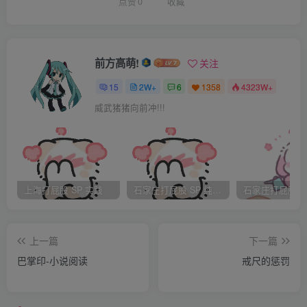
人。」
点赞
0
收藏
红叶睁大了眼睛看着眼前的情况。
「滨口纯！」佐藤太太喊了一个名字，那个女孩怯生生的站
前方高萌!
关注
了出来。她穿着浅蓝色浴衣，原本清丽的脸庞这时却布满害
15
2W+
6
1358
4323W+
怕的神色。
威武猪猪向前冲!!!
「滨口今天犯的过错是跟前辈顶嘴，妳知道错了吗？」佐藤
太太的声音变得十分严厉，大声的质问那个叫做滨口的女孩
子。
「我知道错了，不应该跟前辈顶嘴。下次不敢了。」滨口说
上海打屁股 SP 实践
石家庄打屁股 SP 纯实践
着说着居然哭了出来。
「哭是没有用的，请接受妳应得的处罚—要打30下屁
上一篇
下一篇
股。」
巴掌印-小说阅读
戒尺的惩罚
佐藤太太冷冷的说完，她的2名助手便把滨口按在桌子上，
桌沿正好抵柱她的腰部，于是滨口的屁股便翘立在所有人的