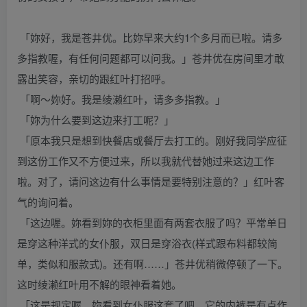
「妳好，我是苍井优。比妳早来大约1个多月而已啦。请多
多指教喔，有任何问题都可以问我。」苍井优在房间里才敢
露出笑容，亲切的跟红叶打招呼。
「啊～妳好。我是绫濑红叶，请多多指教。」
「妳为什么要到这边来打工呢？」
「原本我只是想到快餐店或餐厅去打工的。刚好我同学应征
到这份工作又不方便过来，所以我就代替她过来这边工作
啦。对了，请问这边有什么事情是要特别注意的？」红叶客
气的询问着。
「这边喔。妳看到妳的衣柜里面有两套衣服了吗？平常单日
是穿这种洋式的女仆服，双日是穿浴衣(样式跟布料都较简
单，类似和服款式)。还有啊……」苍井优稍微停顿了一下。
这时绫濑红叶用不解的眼神看着她。
「这是规定喔。妳看到女仆服这套了吧，它的内裤是有点作