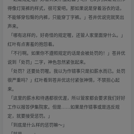
得像灯笼裤的样式，很可爱吧。那如果说是穿着浴衣的话，
不能够穿包臀的内裤，只能穿丁字裤。」苍井优说完就笑出
声来。
「哪有这样的，好奇怪的规定喔，还管人家里面穿什么。」
红叶有点害羞的抱怨着。
「不行啊。如果你不遵照规定的话是会被处罚的！」苍井优
说到「处罚」二字，神色忽然紧张起来。
「处罚？还要处罚喔。我以为作错事只是扣薪水而已。处罚
很严重吗？」红叶看到苍井优这付紧张神情，不禁担心起
来。
「这里的薪水和待遇都很优渥，所以管家都会要求我们好好
工作以报答伊集院家。但是……如果是作错事或是违反规
定，就要接受惩罚。」
「到底是什么样的惩罚嘛～」
「就是……..」