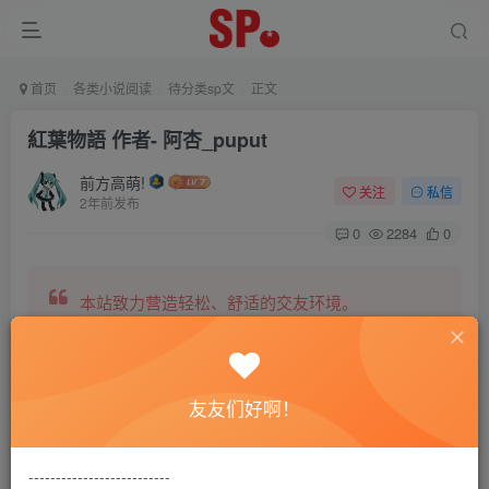
首页
各类小说阅读
待分类sp文
正文
紅葉物語 作者- 阿杏_puput
前方高萌!
关注
私信
2年前发布
0
2284
0
本站致力营造轻松、舒适的交友环境。
另有小说阅读站点，网罗包括训诫文、腐文在内的
友友们好啊！
全网书源。
--------------------------