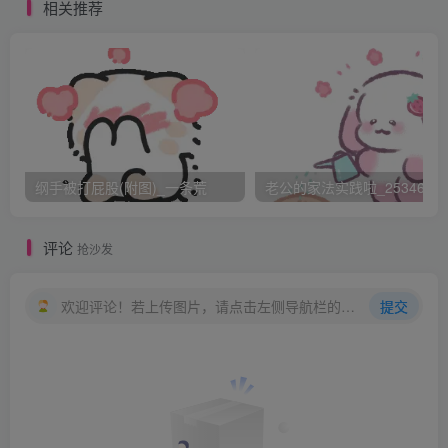
是毕竟是从农村来的丫头，没见过世面，便犯了一个不大不
相关推荐
小的错误：她端茶水的时候，忘了脚下的门槛高，没注意绊
了一跤，当下把个茶壶茶碗都摔个粉碎。小青当时吓得手足
无措，女眷们也闻声都赶来了。
王婆少不得训斥了小青几句，倒是夫人并不在意，叫小红
把残局收拾了，仍去干活，又叮嘱小青以后注意。小青跪在
地上，吓得连连点头答应。王婆见了，便对夫人 说：“不管
纲手被打屁股(附图)_一条荒
老公的家法实践啦_25346476
怎样，这孩子也算惊动了太太，算是个过儿，怎么罚她？”太
太想了想，说你自己看着办吧，就按你教训那两个丫头一样
评论
抢沙发
的办法就行，也让这丫头尝尝家 法，长长记性。
王婆答应了，便告诉另两个丫头子去干活，让小青回房间
欢迎评论！若上传图片，请点击左侧导航栏的图床工具，获取图片链接。
提交
里等着，一会儿给她用家法。
小青回到屋里，不知该怎么办，正糊涂的时候，王婆回来
了。
见小青懵懂的样子，便笑了，说：“你这丫头，连‘家法’都