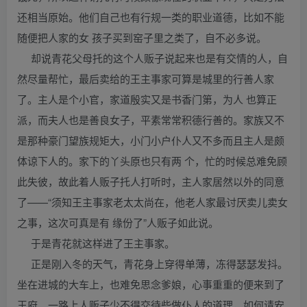
还相当原始。他们自己也有行规一类的职业道德，比如不能
随便把人家的女 孩子买到窑子里之类了，自不必多说。
却说青花父母托的这个人贩子说起来也是有交情的人，自
然尽量帮忙，最后卖给的王主事家可算是城里的行善人家
了。主人是个小官，家道殷实又是书香门第，为人 也算正
派，而夫人也是善良女子，平素常常积德行善的。家族又不
是那种豪门望族规矩大，小门小户仆人又不多而且主人是颇
体谅下人的。家下的丫头原也只有两 个，忙的时候总难免顾
此失彼，故此着人贩子托人打听时，主人家居然以外的同意
了——“须知王主事家老太太尚在，他老人家最讨厌卖儿卖女
之事，这次可真是有 缘份了”人贩子如此说。
于是青花就这样进了王主事家。
正是刚入冬的天气，青花身上穿得单薄，冻得瑟瑟发抖。
坐在进城的大车上，也难免思念爹娘，心事重重的便来到了
王府。一路上人贩子少不得交待些做仆人的道理，如何请安