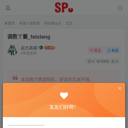
首页
各类小说阅读
待分类sp文
正文
调教丫鬟_fatxiang
前方高萌!
关注
私信
2年前发布
0
5322
0
本站致力营造轻松、舒适的交友环境。
另有小说阅读站点，网罗包括训诫文、腐文在内的
友友们好啊！
全网书源。
--------------------------