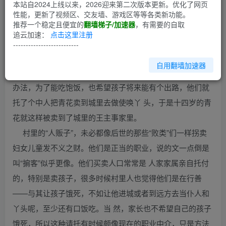
第1回
本站自2024上线以来，2026迎来第二次版本更新。优化了网页
性能，更新了视频区、交友墙、游戏区等等各类新功能。
推荐一个稳定且便宜的
翻墙梯子/加速器
，有需要的自取
“ 青花是个农村丫头，今年十四岁，是她家里最大的女孩
追云加速：
点击这里注册
儿。农户人家子女多，可是粮食却是不够吃的，青花家里也
--------------------------
是如此，况且旧时代农村普遍重男轻女，青花还有 两个弟
自用翻墙加速器
弟，她还得让着弟弟们，自己就更吃不上了。家里父母也没
办法，为了能吃饱饭，也希望孩子将来能有个出路，他们就
托了个中人把青花卖到城里去做使唤丫 头，于是十四岁的青
花就这样被卖到了城里的王主事家里。
村里的“人贩子”，未必都像后世的那些“败类”们一样拐卖
妇女儿童发不义之财。他们是正当的职业，说的文一点倒是
叫“掮客”似乎更像。他们买卖人口常常是 人家家属亲自托付
的，特别是卖孩子，很多时候村里人也觉得他们是在行善
——与其让孩子饿死，不如让他进城或者到远方去当仆人和
丫头呢，至少还有口饭吃。当 然，家长也不希望自己的孩子
饿死，所以这种请托有时候颇像现在的职业中介，只是方法