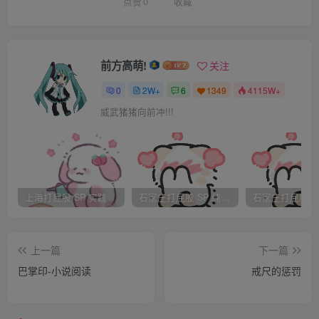
名字太拗口，听着跟屋里的瓷器似的，干脆以后就叫你小青
点赞
0
收藏
算了。”王婆听了，忙给姑娘使眼色，姑娘便跪倒磕头谢恩：
“多谢老 太太赏的名字，奴婢以后便叫小青。”
当下太太便对王婆说道：“干脆你像对小红一样，认了这
前方高萌!
关注
丫头当干女儿吧，以后也好管教。”王婆无不应允，当下便叫
0
2W+
6
1349
4115W+
小青拜了干娘，就领着她退出去了。
威武猪猪向前冲!!!
当天晚上，王婆便把家里的一些规矩告诉小青，无非是教
她一些活该怎么干，小青从小在家干活，倒也学得快。又告
诉她那些事情要注意，不要犯错误。“要是犯了错误，可是要
按规矩处罚的，平时多小心注意。”天色已晚，王婆便叫小青
上海打屁股 SP 实践
石家庄打屁股 SP 纯实践
先去睡了。
在王家的第一天，就平静地度过了。
上一篇
下一篇
（二）初尝家法
巴掌印-小说阅读
戒尺的惩罚
小青自己也想不到，第一次的“家法”处罚竟来得这么快。
第二天，小青就开始帮府里干活了。她倒是勤谨小心，可