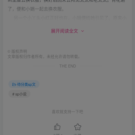
了，便和小娟一起去换衣服。
另一个小丫头小红正好也在，小娟便给她引见了。原来小
娟今年十六岁，正是管家夫妇的女儿，从小就在府里干活
展开阅读全文
的。另一个小红丫头今年十五，也在这里干了三五年，是前
面轿夫老刘的侄女，托他进了府里来的。于是青花最小，便
©
版权声明
认这两位当姐姐，也好让她们从旁指点。
文章版权归作者所有，未经允许请勿转载。
很快换好了衣服，又出来见了王婆子，王婆子吩咐了她几
THE END
句，便领她来见两位太太。
王夫人正在和王老安人在后厅絮叨家常，当下便引见了。
待分类sp文
青花怯怯地走进来，见了两位太太便拜倒磕头：“奴婢青花给
# sp小说
老太太，太太请安了。”磕头连连的，倒是把 两位太太逗乐
了。老太太便说：“这丫头还真是个实诚孩子，老实的紧。”
喜欢就支持一下吧
太太忙从旁附和：“老太太说的是，这孩子倒是很乖，比我那
小丫头子老实多了呢。”老 太太高兴，便对青花说：“这青花