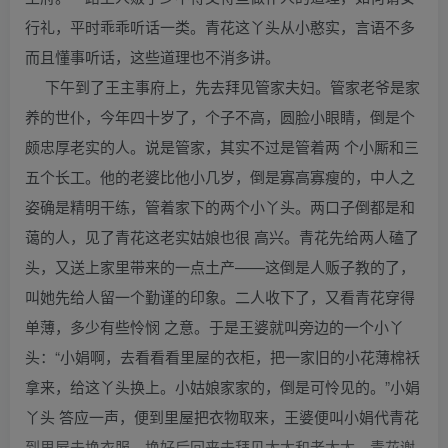
行礼，平时乖乖听话一类。青花这丫头从小憨实，言语不多
而且懂事听话，这些道理也不消多讲。
下午到了王主事府上，先去拜见管家夫妇。管家老爷是家
养的世仆，今年四十岁了，个子不高，圆脸小眼睛，倒是个
颇忠厚老实的人。说是管家，其实不过是管着两 个小厮和三
五个长工。他的老婆比他小几岁，倒是寡高寡瘦的，中人之
姿确是精明干练，管着家下的两个小丫头。两口子倒都是和
蔼的人，见了青花这老实姑娘也很 高兴。青花先给两人磕了
头，又送上家里带来的一点土产——这倒是人贩子教的了，
叫她先给人留一个勤谨的印象。二人收下了，又看青花穿得
单薄，多少有些怜悯 之意。于是王婆就叫旁边的一个小丫
头：“小娟啊，去看看看里屋的衣柜，把一家旧的小花薄棉袄
拿来，给这丫头换上。小姑娘家家的，倒是可怜见的。”小娟
丫头 答应一声，便到里屋把衣物取来，王婆便叫小娟代青花
到里屋去换衣服，换好后回来去拜见太太和老太太。青花谢