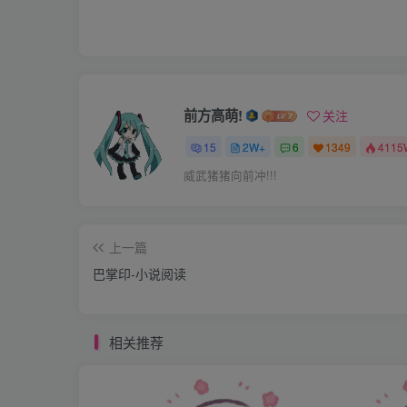
考试的时候，蒋老师似乎很关心我的状况，经
起来，不过什么也没说就走了。
没过几天成绩出来了，出人意料的我居然进了
前方高萌!
关注
能考进前20里头，更别说前10了… …
15
2W+
6
1349
4115
威武猪猪向前冲!!!
由于我平时低调的态度（就是吊儿郎当呵呵）
相看，上课还时不时的提问我一下下。
上一篇
巴掌印-小说阅读
蒋老师没什么动静，反正我是没看出来她对我的
相关推荐
高中的课程还是那么的乏味，几天新鲜劲过了以
一些好欺负的科任的课才搞这些副业，所以没