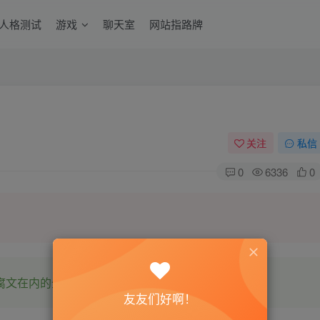
6人格测试
游戏
聊天室
网站指路牌
关注
私信
0
6336
0
腐文在内的全网书源。
友友们好啊！