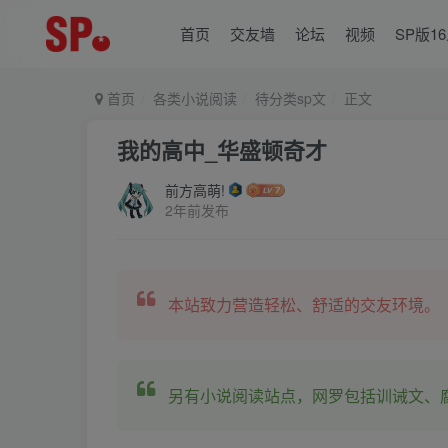
首页
交友墙
论坛
视频
SP版1
首页
各类小说阅读
待分类sp文
正文
我的高中_华盛顿奇才
前方高萌!
2年前发布
本站致力营造轻松、舒适的交友环境。
另有小说阅读站点，网罗包括训诫文、