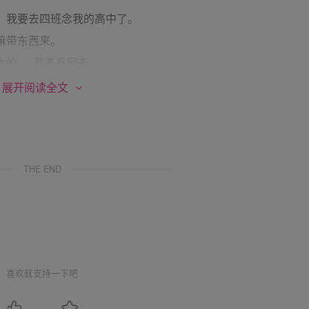
，我要去四班念我的高中了。
嘛带东西来。
的…..我不拿回去……
。
展开阅读全文
复此发言
THE END
——————–
知了，入校就会有一次摸底考试。
喜欢就支持一下吧
都已经过去了，我们要展望未来嘛～