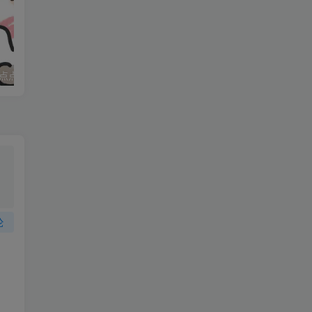
，
点点
妈妈求职记_打女友屁股
论