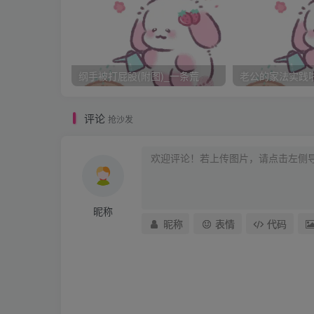
蒋老师只是在上数学课的时候才来教室，都说
谁，也没请过谁家长，于是我断定，她也是个
规规矩矩的听课。
纲手被打屁股(附图)_一条荒
老公的家法实践啦_
这天数学课下课之后，蒋老师叫我出去一下，
评论
抢沙发
呵呵还是会怕的。
在走廊里，我靠墙站着，蒋老师站在我的对面
“开学这一个礼拜上课都干什么了？”蒋老师问
昵称
“听课…..”我底气不足的说，我睡觉，看漫画
昵称
表情
代码
“是么？”她眉毛上挑了一下，问我。
“… …”
“再给你一次机会，自己说，干什么了！”
“老师对不起，我错了。以后不会了，你看我以