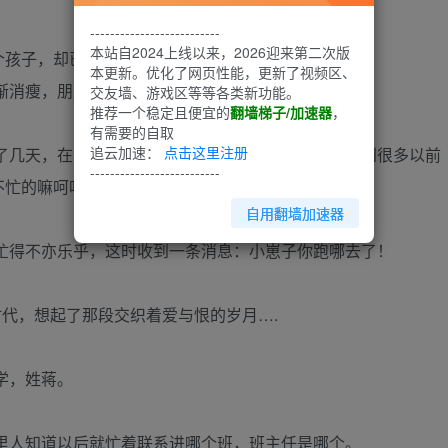
--------------------------
本站自2024上线以来，2026迎来第二次版
个孩子，却已经被公司新来的毕业生称作前辈了。
本更新。优化了网页性能，更新了视频区、
渐消瘦，朋友们更是疏于联络。
交友墙、游戏区等等各类新功能。
推荐一个稳定且便宜的
翻墙梯子/加速器
，
有需要的自取
追云加速：
点击这里注册
几天，在家闲来无事打开了N久未开过的MSN，看到很多以前
--------------------------
不忙的嘛呵呵。
自用翻墙加速器
忙得不亦乐乎，这时收到一条消息：小崽子你跑哪去了！
代，想起了那段交织着爱与恨的岁月….
学，姓蒋。
里人知道以后就忙着联系进哪个班，班主任是哪个。