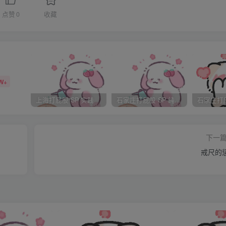
常在我旁边转悠，考数学的时候还拿起我答完的卷子仔细的看了
点赞
0
收藏
前十名，虽说我初中成绩不错，但是1中强手如林我压根没想过
W+
上海打屁股 SP 实践
石家庄打屁股 SP 纯实践
，很多科任老师都没注意过我，经过这次考试他们也都对我另眼
下一
戒尺的
成绩很欣喜的样子，不知道为什么心里竟有一丝丝的失落…..
后我的**病就犯了，迟到，上课睡觉，偷偷看漫画书，我都是
被抓到过，也没人管我，大家都是这样的嘛。