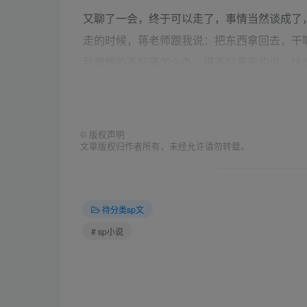
又聊了一会，终于可以走了，事情当然谈成了
走的时候，蒋老师跟我说：把东西拿回去，干
我愣愣的不知道怎么办，很不好意思的说：给你
她看着我笑的很好看，说：小姑娘还挺内向
©
版权声明
文章版权归作者所有，未经允许请勿转载。
作者： 墜落‰天使 2008-5-4 16:56 回
————————————————————
待分类sp文
# sp小说
3 回复：（F/F）我的高中 — 作者 怕痛
还没玩够就开学了，之前分班的时候学校就通
我一点都没有复习，心想摸底有什么用，过去