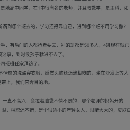
任是她高中同学，在1中很有名的老师，并且教数学，是主科，如
所谓到哪个班去的，学习还得靠自己，进到哪个班不用学习撒？
手，有后门的人都抢着要去，别的班都是50多人，4班现在就已
预这事，到时候孩子就进不去了。
去四班班任家拜访了。
很不情愿的洗澡穿衣服，感觉头脑还迷迷糊糊的，坐在沙发上等人
我带上，我们直奔目的地。
，一直不高兴，耷拉着脑袋不情不愿的，那个老师的妈妈开的
一眼，相貌还不错，是个很娇小的年轻女人，眼睛大大的，皮肤