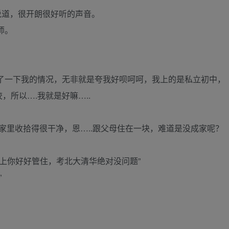
说道，很开朗很好听的声音。
师。
了一下我的情况，无非就是夸我好呗呵呵，我上的是私立初中，
，所以….我就是好嘛…..
家里收拾得很干净，恩…..跟父母住在一块，难道是没成家呢？
上你好好管住，考北大清华绝对没问题”
”