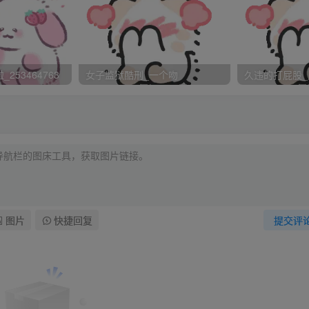
新官上任三把火，可是却一直不见蒋老师有什么动静，没批评过
好欺负的老师，灭哈哈～～～～但是在数学课上我还是很老实的
253464763
女子监狱酷刑_一个吻
久违的打屁股_
我心里惴惴的不知道什么事，毕竟我是做过一些见不得人的事的
，我偷偷瞄了一眼，看她皱着眉头，眼神很严厉。
我
她不会知道吧。
图片
快捷回复
提交评
后表现” 真没出息，一吓唬就什么都招了。