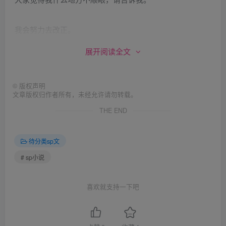
我会努力去改正。
展开阅读全文
所以请不要再欺负我了。
©
版权声明
请饶过我吧。
文章版权归作者所有，未经允许请勿转载。
THE END
现在是星期日的晚上。
待分类sp文
我最讨厌的星期日晚上。
# sp小说
因为一到明天早上，就又是新的一周。
喜欢就支持一下吧
一想到从明天开始的新的地狱般的一周，我的身体便时而发