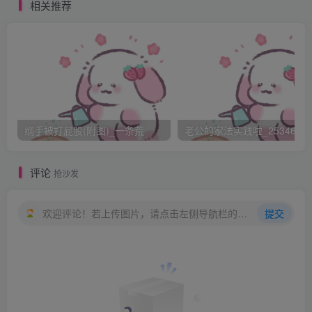
相关推荐
全都是一些让我觉得生不如死的事情。
我在学校里完全没有被当作人来对待。
就算再怎么觉得难以忍受、再怎么哭泣，也没有人会对我有
丝毫的同情。
纲手被打屁股(附图)_一条荒
老公的家法实践啦_25346476
我越是哭，大家就越是觉得有趣，越是变本加厉地欺负我。
评论
抢沙发
即便我知道哭也没有用，但眼泪还是止不住地往下流。
欢迎评论！若上传图片，请点击左侧导航栏的图床工具，获取图片链接。
提交
我真的是不想哭的。
自己流着泪的样子实在是太凄惨了。