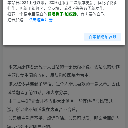
第1回
本站自2024上线以来，2026迎来第二次版本更新。优化了网页
性能，更新了视频区、交友墙、游戏区等等各类新功能。
推荐一个稳定且便宜的
翻墙梯子/加速器
，有需要的自取
原作：keiko（日本）
追云加速：
点击这里注册
翻译：tatsuya
--------------------------
自用翻墙加速器
——————————————————————————
————————————————————
本文为原作者连载于某日站的一部长篇小说，该站点的创作
主题以女生间的欺负、屈从和校园暴力为主。
该文迄今共连载了68话，是个人非常喜欢的一篇文章。因此
试着翻译了前11话，和大家分享。
由于文中SP元素并不占很大比例且一些其他描写比较过
激，所以也不知道发在这里合不合适。
如果版主觉得不妥，烦请删除。如果可以发，那么后面的内
容我也会不定期更新的。