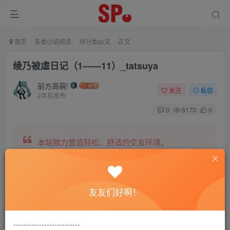
首页
各类小说阅读
待分类sp文
正文
绫乃被虐日记（1——11）_tatsuya
前方高萌!
关注
私信
2年前发布
0
6173
0
本站致力营造轻松、舒适的交友环境。
另有小说阅读站点，网罗包括训诫文、腐文在内的
友友们好啊！
全网书源。
--------------------------