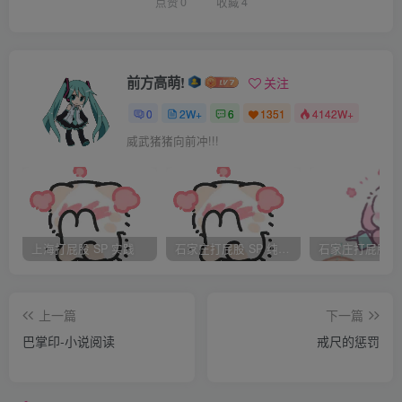
热时而发冷，心脏也怦怦地跳个不停。
点赞
0
收藏
4
我不想睡觉。因为一旦闭上眼睛，明天很快就会到来了。
前方高萌!
关注
当再次睁开眼睛的时候，就又要面对被欺负的一天。
0
2W+
6
1351
4142W+
威武猪猪向前冲!!!
现在我正坐在书桌前，手中握着笔。
我正在把前一周受到的欺负中，哪些最让我无法忍受，整理
成一张表格。
上海打屁股 SP 实践
石家庄打屁股 SP 纯实践
这是同班的青山庆子同学她们的命令。
上一篇
下一篇
巴掌印-小说阅读
戒尺的惩罚
那些光是想一想就感到不寒而栗的痛苦经历一个个地浮现在
我眼前。