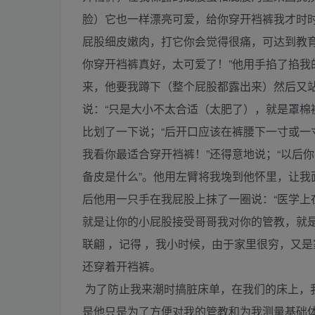
脸）它也一样漂亮可爱，给你穿开裆裤我才时
屁股细皮嫩肉，打它你会觉得很痛，可达到教
你穿开裆裤真好，太可爱了！”他用手掐了掐我
来，他要我蹲下（整个屁股都露出来）然后又
说：“只是大小不太合适（太肥了），就是罩棉
比划了一下说；“后开口应该在裤腰下一寸或
我看你最适合穿开裆裤！”还得意地说；“以后
备皮是什么”。他用左臂将我堍到他怀里，让
后他用一只手在我屁股上抹了一圈说：“医学
就是让你的小屁股接受哥哥我对你的管教，就是
联翩 ，记得 ，我小时候，由于家里很穷，又
还穿着开裆裤。
为了防止我来潮时搞脏床单，在我们的床上，
是他只是为了方便对我的管教和为我测量基础体