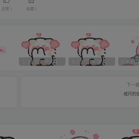
，他说每天早上在我起床前，为我测量基础体温，并将温度值描
点赞
1
收藏
1
什么时间是受孕高发期，（即排卵期）如果那段时间俩人的精力
挠，测量数据准确，他每天早晨在我睡醒前（6点）帮我测量肛
的一刻留到新婚之夜！婚前坚决不交欢！（尽管在他身边的我穿
腿塔在他腰间，他左手摸看我屁股蛋蛋让我进入梦乡）白天他也
W+
，尊重我的坚持，只把我当着处处需要他照顾的小妹妹，让我守
上海打屁股 SP 实践
石家庄打屁股 SP 纯实践
在床头，他找来一个装珍珠霜的小瓶用开水洗净后装了半瓶猪油
姿如何他总能给我测量，有时翻身后裤子相对身体转动了角度（
下一
量时他总是手扶着体温计。一直守护在我身旁。婚后通过一段和
戒尺的
裤是出自对我一种特殊的关爱，的确我穿这款裤子让他对我管束
股都是原于对我的爱，打屁股在我看来本来就是爱的像征。（尽
！享受扒在丈夫腿上被打屁股的快活感！是夫爱？夹杂着更多的
条件接受，因为我的全部和生命已交给了这个男人！我亲爱的丈