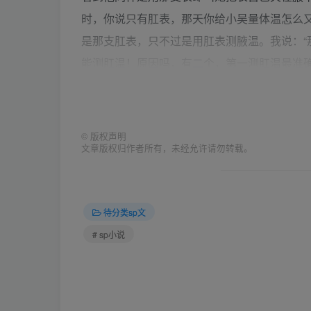
时，你说只有肛表，那天你给小吴量体温怎么又
是那支肛表，只不过是用肛表测腋温。我说：“
能测肛温！原因吗，有二个，第一测肛温最准
诊断有利。第二因为你在我的心中只是个孩子
在我面前不应有任何秘密！如果将来你生病，还
不可叫小强，我此你大就叫哥哥，我叫你小妹
©
版权声明
文章版权归作者所有，未经允许请勿转载。
他去上大学给我留下一支体温表，后来每次来
他）他总是将我搬倒，把我按卧在他大腿上，将
年W村和R村小学合并，我不愿再从事教育。7
待分类sp文
工作也需要有人照料家务。从那以后我除了回
# sp小说
靠看书或织织毛线度日。当时政府机关要求年青
岁，尽管我已满25岁，但文强比我只大一岁，
时国家经济落后，我俩收入很低，（我无工作
子。因此我俩要选择最好的受孕期，生一个高