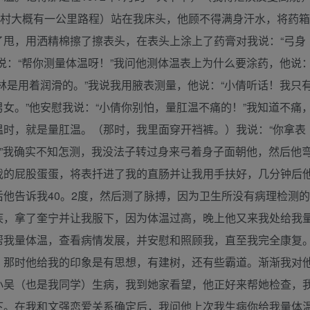
W村大概有一公里路程）站在我床头，他顾不得满身汗水，将药箱
了甩，用洒精棉擦了擦表头，在表头上涂上了药膏对我说：“弓身
说：“帮你测量体温呀！”我问他测体温表上为什么要涂药，他说
林是用着润滑的。”我说我用腋表测量，他说：“小倩听话！我只
女。”他安慰我说：“小倩你别怕，量肛温不痛的！”我知道不痛
温时，就是量肛温。（那时，我里面穿开裆裤。）我说：“你拿表
，”我确实不知怎测，我没法子转过身来弓着身子面朝他，然后他
我的屁股蛋蛋，将表扦进了我的直肠并让我用手扶好，几分钟后
他告诉我40。2度，然后测了脉搏，因为卫生所没有病理检测的
疾，拿了奎宁并让我服下，因为体温过高，晚上他又来我处给我
帮我量体温，查看病情发展，并安慰和照顾我，直至我完全康复
。那时他给我的印象是有思想，有建树，还有些霸道。渐渐我对
小吴（也是我同学）生病，我到她家看望，他正好来帮她检查，
下。在我和文强恋爱关系确定后，我问他上次我生病你给我量体