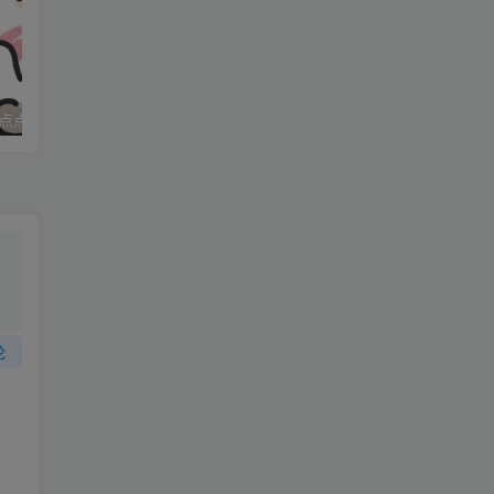
店
点点
妈妈求职记_打女友屁股
、
的
论
口
裁