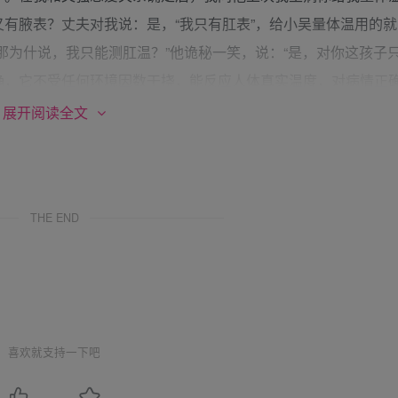
有腋表？丈夫对我说：是，“我只有肛表”，给小吴量体温用的就
那为什说，我只能测肛温？”他诡秘一笑，说：“是，对你这孩子
确，它不受任何环境因数干挠，能反应人体真实温度，对病情正
，孩子当然测肛温，再说你还是我的心肝宝贝，我太喜欢你了，
展开阅读全文
得量肛温！”我说：“你这家伙真坏！”丈夫说：还有以后你叫我
。叫错了哥会打你屁股的！
农村看望我，总会找到要给我测体温的理由。（尽管我不配合
THE END
我的裤子拉至小腿关节，再将准备好的体温计插入我屁眼。76
7年文强毕业分配工作后，在N市市区租了一套二室一厅居室，他
乡取粮票，很少回农村，我回城后天天都在居室内，很无聊，每
人晚婚晚育，晚婚年龄男28女25或者二人年龄相加等于53周
文强工作单位动员他晚婚。我和文强只能考虑78年成家。由于当
喜欢就支持一下吧
）国家又提倡计划生育。文强对我说：“我们将来只能生育一个孩
质量的小孩。”我问他怎样才能做到，他说要对我的生理周期做全