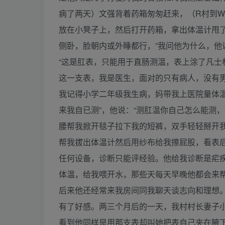
病了两天）文强背着药箱匆匆赶来，（R村到
放在小凳子上，然后打开药箱，拿出体温计甩
侧卧，脸朝内或外睡都行，”我问他为什么，他
“这是肛表，只能用于直肠测温，表上涂了凡士
这一支表，我是医生，面对的只有病人，没有男
我记得小学二年级我生病，妈带我上医院量体
来我自已测”，他说：“测肛温你自己怎么能测
腰帮我掀开毯子拉下我的短裤，双手轻轻掰开
帮我拔出体温计然后用纱布给我擦屁股，看表后
任何设备，诊断只能评经验。他给我诊断是疟
体温，给我喂开水，那些天每天早晚他都会来
后来他还经常来我房间同我聊天谈志向和理想
有了好感。两三个月后的一天，我村村长妻子
看到他同样是用那支表却叫她把表自己夹在腋