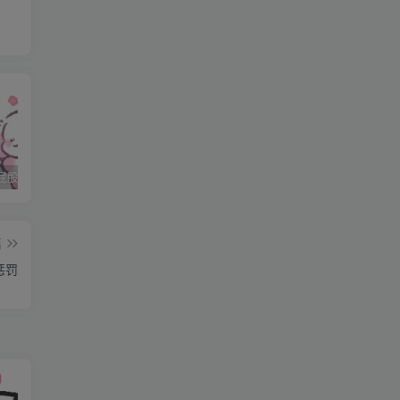
在
充
的
时
住
石家庄打屁股纯实践 二
石家庄打屁股纯实践 三
石家庄打屁股纯实践(0311dom)
也
穿
篇
协
惩罚
起
管
父