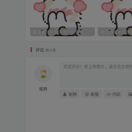
记得78年10月底的一个晚上，洗浴后，我穿
3号女式背带工作裤为我精心改制的开裆裤。
矮，脱下后然后用缝纫机，车裤裆边和开口防
纲手被打屁股(附图)_一条荒
老公的家法实践啦_
灯光昏暗，店主是一位五十开外的说话口吃的
身上穿的裤子全是用别人的旧裤子改制成的”。
评论
抢沙发
妹妹生活不能自理，所以春夏秋冬装一律做背
人这时好象才注意到我这个穿着肥大开裆裤，
旁，丈夫也蹲在我身旁，看着他搬弄着我左转
吊裆、前开裆高度、后开裆高度、大腿围和裤
昵称
手背几次触到我的身体。丈夫对裁缝说：“做二
昵称
表情
代码
裆要开高些，开在裤腰下1寸。（这样开裆从
裤矮半寸。衫裤用白色棉布，秋裤用蓝色卡机
袋。”(用来装手帕)，然后他用手模着我屁股
样露屁股”。他用手在我屁股缝上下模了模说；