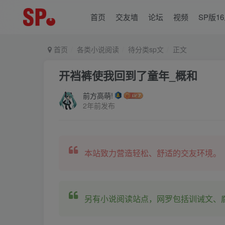
首页
交友墙
论坛
视频
SP版1
首页
各类小说阅读
待分类sp文
正文
开裆裤使我回到了童年_概和
前方高萌!
2年前发布
本站致力营造轻松、舒适的交友环境。
另有小说阅读站点，网罗包括训诫文、