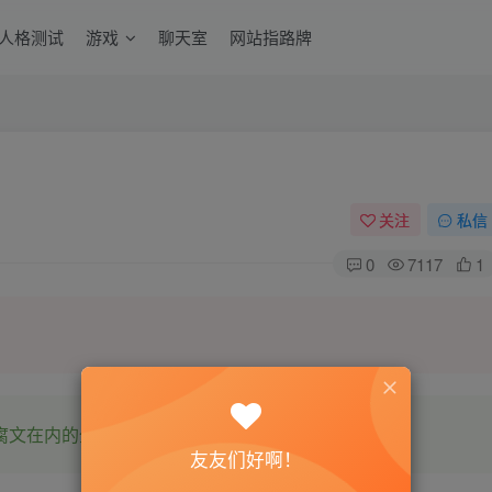
6人格测试
游戏
聊天室
网站指路牌
关注
私信
0
7117
1
腐文在内的全网书源。
友友们好啊！