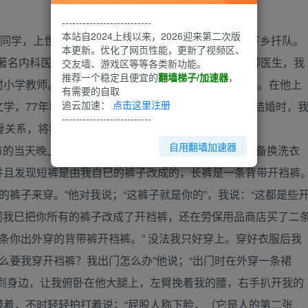
--------------------------
本站自2024上线以来，2026迎来第二次版
同学，上世纪70年代，我们响引祖国号召一同到J省下乡扦队。
本更新。优化了网页性能，更新了视频区、
市著名内科医生的这个原因，他次年被公社选上培养赤脚医生，我
交友墙、游戏区等等各类新功能。
推荐一个稳定且便宜的
翻墙梯子/加速器
，
小学教师。74年文强被公社堆荐，成为工农兵大学生。在他上
有需要的自取
追云加速：
点击这里注册
，77年毕业分配在J省SZ机关。我俩78年10月1日结婚时，
--------------------------
妻关系，将我安排来N市一所集体小厂做会计。
自用翻墙加速器
N市的当天晚上，文强烧好了一桶水要我洗澡，他帮我准备换洗衣
并且发现短裤是由我自巳的裤子改成的，长裤是一条背带开裆裤
的裤子来穿。”他对我说；“这裤子就是你的”，我说：“这都是些
期间我巳把你所有的裤子改成了开裆裤，还在劳保用品商店买了二
条你出外穿的背带裤开裆裤。” 没法我只好穿上。穿好衣服后我
计么要我穿开裆裤？我出门怎么办”他说；“出门时在外穿一条裙
拉到身边，让我俯卧在他大腿上，左臂挽着我的腰，右手扒开我的
摸着，不时轻轻拍打着说；“屁股人称下脸，（它是人的第二张