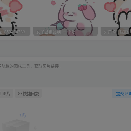
上了丈夫为我淮备好的蓝色大方格花布方领衬衫和那条由他亲自用
（开裆的前后开口高度反复调整过几次，最后让我穿在身上确定高
裂托布。）让我坐在他怀里，骑车带我来到了一家裁缝店，裁缝
253464763
女子监狱酷刑_一个吻
久违的打屁股_
戴老花眼镜中年男人。丈夫对他说：“我妹妹自小没穿过新裤子，
并说：“从今以后要从内到外给妹妹做新裤穿”。他对裁缝说：“小
带开裆裤。”（睡觉翻身时无背带的裤子会转动，裤子穿歪））那
露着屁股蛋蛋的女孩。他取来皮尺，打开一盏大灯，把我拉到灯
右转给我做了一一测量，如我的腰围、臀围、裆长、裤长、横裆
脚尺寸等，并一一用笔记上，尺寸测得很仔细，测量时我感到他
条背带开裆秋裤、前部开裆要开下些，裤腰至吊裆1/2处，后部开
图片
快捷回复
提交评
前面看不容昜看出）二条贴身穿的背带开裆衬裤、后部开裆要比秋
布，和米色卡机布。秋裤需要左右各做一口袋，前胸兜再做一个
说；“这种秋冬穿的裤子，象她这样站着，不要做的象她身上穿的这
“我希望她站着只能露一条屁股缝，蹲下屁股才露出来。”丈夫对