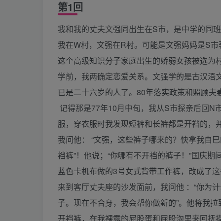
第1回
我和我的丈夫文强同出生在S市，是中学的同班
我在W村，文强在R村。可能是文强妈妈是S
这个高级知识分子家庭出生的娇弱女孩被选为村
学前，我两确定恋爱关系。文强学的是古汉浯文学
已是二十六岁的人了。80年落实政策和照顾夫
记得那是77年10月中旬，我从S市探亲后回
服，穿衣服时我发现短裤和长裤都是开裆的，
我问他： “文强，这些裤子哪来的？快拿我自巳
裆裤”！他说；“你哪有不开裆的裤子！”国庆
蓝色卡机布做的3号女式背带工作裤，改成了这
来到客厅丈夫座的沙发面前，我问他 ：“你为
子。现在不合身，我会帮你做新的”。他将我
开裆裤，在我裸露的屁股蛋和屁股沟里来回抚