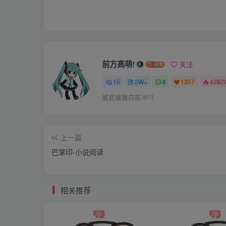
面的监控，并建立健康档案，从现在就要开始
自己设计的体温单上，然后绘出曲线。再找出
沛即是受孕的极佳时机。他说为了不受任何干
温，并做好记录。因为我坚持要将最神圣美好
前方高萌!
关注
是开裆裤，每天睡在他怀里，头枕他右臂，右
15
2W+
6
1357
4282
时会抱抱我，摸摸我屁股蛋，但他是正人君子
威武猪猪向前冲!!!
最后一道防线！他每天晚上会将体温计洗净放
放在床头，测体温时他从不叫醒我、不管我睡
上一篇
歪了遮挡住了屁股沟，他就会帮我穿正），测
巴掌印-小说阅读
的婚姻生活，我才渐渐体会到丈夫要我穿开裆
来方便了许多，我知道我任性时丈夫斥打我屁
相关推荐
被打时屁股很痛）我还是经常会有意去激怒他
爱！我无法拒绝这种爱，只能百分之百的，无
夫！！