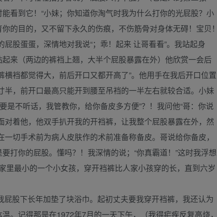
时能看到它！“小妹；你知道你淘气时我为什么打你的光屁股？小
育你的目的，又不留下永久的伤痕，不伤筋骨对身体无碍！宝贝
的屁股蛋蛋，深情地对我说“；乖！起来 让哥看看”。我站起身
站起来（两边的裤裆上翘，大半个屁股暴露在外）他欣赏一会后
裤横裆都觉得大，前后开口又都开高了”。他用手在我后开口位置
一寸半，前开口最高只能开到腰至吊裆的一半左右就较合适。小妹
你要是不听话，我管教你，给你备皮多方便”？！我问他“哥：你说
我面对着他，他双手扒开我的开裆裤，让我整个屁股暴露在外，然
上在一切手术前为病人皮肤作的术前准备称备皮。哥说给你备皮，
要打你的屁股。懂吗？！我深情的说；“你真霸道！”这时我浮想
是家里最小的一个小女孩，穿开裆裤比人家小孩穿的长，直到六岁
我屁股下长年加垫了块浴巾。起初丈夫要我穿开裆裤，我还认为
温。记得那是在1972年7月的一天下午，（我得疟疾反复高烧