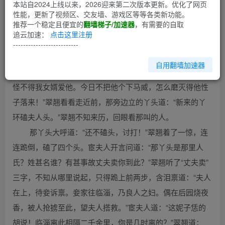
第1回
本站自2024上线以来，2026迎来第二次版本更新。优化了网页
性能，更新了视频区、交友墙、游戏区等等各类新功能。
推荐一个稳定且便宜的
翻墙梯子/加速器
，有需要的自取
第一十四回
追云加速：
点击这里注册
此时乃暮春时节，已是单夹之衣。翠翘身穿月白绸纱
--------------------------
衫，内衬红绸纱袄，白绣裙，大红凤头鞋，自阶下一步步行
自用翻墙加速器
上堂来，果是风流齐整。宦夫人看了道：“果然好一个美品，
怪不得我女婿爱他。今日不把他个下马威，怎么磨灭得他性
子落来！”翠翘看看走近前，那旁边立的丫头道：“新来的丫
环磕夫人头。”翠翘不知来历，回眼看那叫的人。
那丫头大呼道：“还不磕头，讨打！”翠翘着了一惊，连
连跪倒，磕了四个头。宦夫人开言问道：“那丫头是那里人
氏？姓甚名谁？有甚事故丈夫卖你到此？”翠翘听了“丈夫卖”
三字，不知从哪里说起，只得跪上前两步，含泪禀道：“夫人
在上，待妾诉禀。妾家往临淄，乃良人之妇。偶在后园烧夜
香，被人抢掳至此，望夫人搭救。”宦夫人道：“这妮子恁的
胡说！临淄离此相隔二千余里，你是几时离的？”翠翘道：