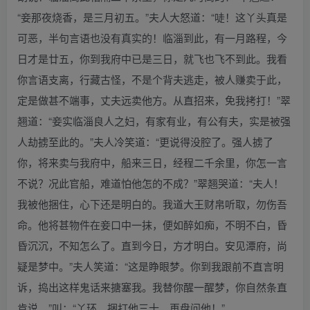
“妾那夜烧香，是三月初五。”夫人大怒道：“唗！这丫头真是
可恶，半句言语也没有真实的！临淄到此，有一月路程，今
日才是廿五，你到我府中已是三日，就飞也飞不到此。我看
你言语支离，行藏古怪，不是个背夫逃走，被人赚卖于此，
定是做甚不端事，丈夫远卖他方。从直招来，免我拷打！”翠
翘道：“妾实临淄良人之妇，有家有业，有公有夫，实是被强
人劫掳至此的。”夫人冷笑道：“更说得没腔了。强人掳了
你，将来卖与我府中，船来三日，经程二千余里，你怎一言
不说？况此官船，难道怕他怎的不成？”翠翘哭道：“夫人！
我被他捆住，心下还是明白的。我道大王财帛听取，勿伤吾
命。他将甚物件在妾口中一抹，便如醉如痴，不明不白，昏
昏沉沉，不知怎么了。直到今日，方才明白。安见潭府，尚
疑是梦中。”夫人笑道：“这是睁眼梦。你到我跟前不直言明
诉，捣出这样鬼话来搪塞我。我替你醒一醒梦，你自然条直
肯说。”叫：“丫环，捆打他三十，再盘问他！”