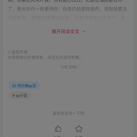
了，我也另作一样看待你；你若仍前那样装乔，须知我要活
活敲死你！”即唤老姥姥出来道：“这妮子就拨在你名下，教
他刺绣浇花，取名叫花奴。把他这些旧服色俱换下了，另与
展开阅读全文
他刺绣队里衣服穿。”姥姥上前对翠翘道：“花奴姐，谢谢奶
奶，同到我那里去将息。”翠翘打得半生不死，听得此言，想
©
版权声明
道：“死在这里，一发不值钱了。且同姥姥去，看是怎样所
文章版权归作者所有，未经允许请勿转载。
在。生不能复冤，死当为厉鬼以报之。”爬向前，磕头道：
THE END
“多谢奶奶。”那夫人道：“今后要守规矩，少犯定行重责，须
要小心。”言罢，起身退入，诸婢皆散。
待分类sp文
第十一回
# sp小说
秀妈分忖道：“他一人不能独行，必有个奸夫，寻一寻
看。”树旁边寻出一条汉子，认得却是都诈。秀妈道：“你这
喜欢就支持一下吧
奴才，你在我家几年，我也不曾薄待你，你吃酒撒泼，我方
才打发你出去。你却怎的敢拐我家的人走？”抓住了就是一顿