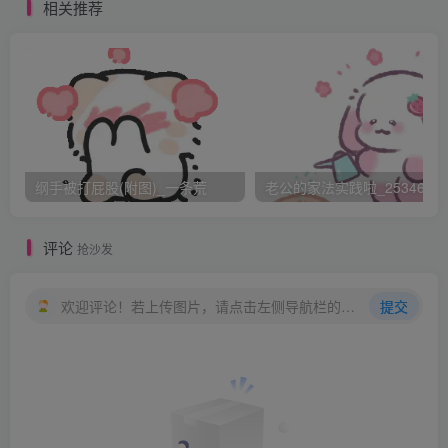
他怎的。秀妈骂道：“好淫妇！好贱人！我叫你接客，你就将
相关推荐
刀刎颈图赖我，你跟人走去就是该的？你道是好人家儿女，
不肯做娼家事，我十分敬重你，放你在后楼居住，不教你见
客迎人，日日替你寻个好人家打发你起身。那知你都是假惺
惺，几日儿就皮痒难过，去偷汉子。偷别人也还好看些，恁
般急得紧，就跟了个保儿走了。你这样贱货，不打你哪里
怕！”提起皮鞭，一气就打了二三十。可怜翠翘，几曾受过恁
纲手被打屁股(附图)_一条荒
老公的家法实践啦_25346476
般刑法？手是吊住的，脚下只得二指沾地。打一鞭转一转，
滴溜溜转个不歇。正是人情似铁非为铁，刑法如炉却是炉。
评论
抢沙发
翠翘欲死不能，求生无术，哀告道：“娘，打不得了，
待我死了吧。”秀妈道：“咦，你倒想着死哩，我且打你个要
欢迎评论！若上传图片，请点击左侧导航栏的图床工具，获取图片链接。
提交
死。”又一气打了二三十皮鞭。翠翘心胆俱碎，道：“娘，真
打不得了，听你卖了我吧。”秀妈道：“我正打你个要卖。”又
是二三十皮鞭。这番翠翘气都要接不来了，道：“娘，真正打
不得了！我要生则生，要我死则死，要我接客。也情愿接客