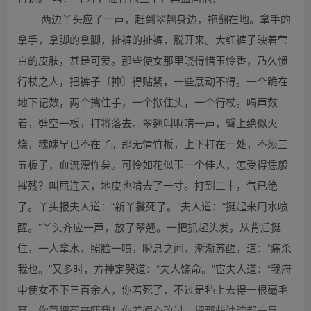
两边丫头应了一声，赶到翠翘身边，拖翻在地。拿手的
拿手，拿脚的拿脚，扯裤的扯裤，脱开来。大红裤子映着莹
白的皮肤，甚是可爱。那些使女那里晓得惜玉怜香，乃久惯
行杖之人，把裤子〔抻〕得贴紧，一些展动不得。一个跪在
地下记数，两个擒住手，一个揿住头，一个行杖。喝声数
着，劈空一板，打将落去。翠翘叫啊唷一声，臀上绝似火
烧，魂魄早已不在了。那无情竹板，上下打在一处，不须三
五板子，血流漂忤矣。可怜如花似玉一个佳人，怎受得恁般
摧残？叫屈连天，地皮也啃去了一寸。打到二十，气已绝
了。丫头报夫人道：“新丫鬟死了。”夫人道：“挺起来用水喷
醒。”丫头齐应一声，放了翠翘。一把抓起头发，从背后挺
住，一人拿水，照脸一喷，瞬息之间，渐渐苏醒，道：“痛杀
我也。”又多时，方神定哭道：“夫人饶命。”宦夫人道：“我府
中使女不下三百余人，你若死了，不过是毡上去得一根毫毛
耳。你莫把死来吓我！你若妮心改过，把那些油腔都去尽