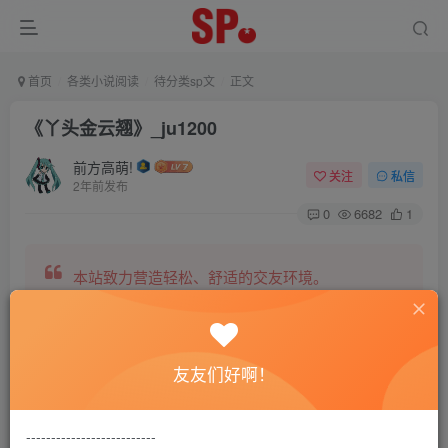
首页
各类小说阅读
待分类sp文
正文
《丫头金云翘》_ju1200
前方高萌!
关注
私信
2年前发布
0
6682
1
本站致力营造轻松、舒适的交友环境。
另有小说阅读站点，网罗包括训诫文、腐文在内的
友友们好啊！
全网书源。
--------------------------