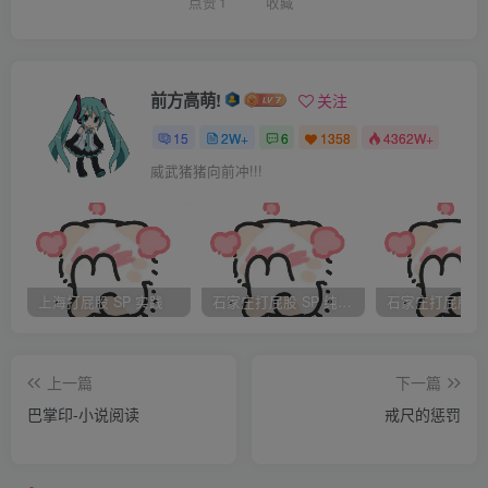
鞭子。都诈只是不做声。秀妈骂翠翘道：“好客不接，却去偷
点赞
1
收藏
垃圾保儿，你这腌臜泼贱！且带回家去，再替你说话。”一齐
转回本境，已是巳牌时候。看的人尽叹息道：“恁般一个好女
子，却跟了个保儿走。”翠翘羞的脸红气胀，只将双眼闭着垂
前方高萌!
关注
泪而已。
15
2W+
6
1358
4362W+
忽一人道：“你们不要恁的胡说，坏了那女子的名声。
威武猪猪向前冲!!!
这事多分又是那楚卿烂心的笑耍他。”翠翘初时还要倚楚卿为
泰山，今忽听了此言，晓得他是一伙人，做弄他一个。咬牙
切齿，怨一声自家，恨一声楚卿，叹一句命薄，骂一句乔
才。嗟怨未已，已至家中。
上海打屁股 SP 实践
石家庄打屁股 SP 纯实践
秀妈分咐锅边秀，将翠翘衣服尽剥了，连綶脚也去个干
净。将绳子兜胸盘住，穿到两边臂膊，单缚住两个大指头，
上一篇
下一篇
吊在梁上。离地三寸，止容脚尖落地。那壁厢也将都诈吊
巴掌印-小说阅读
戒尺的惩罚
起，只不脱他裤子。翠翘无寸丝遮盖，赤身露体，羞得没处
躲藏。到此地位，生死由人，一身无主，只得闭着眼睛，随