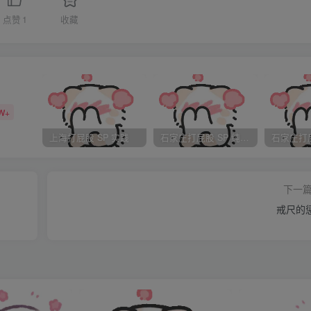
“狠狠揍！”太平看着手里的家伙儿，又偷眼看看他那个细心、周
点赞
1
收藏
帚疙瘩就抡了下去。 _JC*4 ;'Bl@U
大的不同了。才打了五六下，小媳妇就哭天喊地的叫唤起来了。
席上拍打。通常皮肤白皙的人都不太禁打，张季红也是。这不，
火烙般的凸起来，简直是呼之欲出。太平看着心疼，又不好露出
W+
“你还敢和娘顶嘴不？你还一天到晚不着家不？”好容易有个喘息
上海打屁股 SP 实践
石家庄打屁股 SP 纯实践
丈夫的话。 6$"IeBRO qQ_o>+3VAy
硬气的很呢，问话都不搭理人啊！这要不打还了得？”太平也生
下一
先服个软呢？（人家也得知道你想干嘛呀）常言道：“淹死会水
戒尺的
死都不多！越想越气，抡起笤帚疙瘩又是一气狠揍。刚才那几下，
情了。这回是气她认不清形势，枉费了自己–他一直对此耿耿于怀
笤帚疙瘩，可把张季红打惨了，扯着脖子叫唤：“好人啊！，别
家不容易听见。两瓣儿大屁股蛋子上，横七竖八到处是檩子，红彤
UO& p2