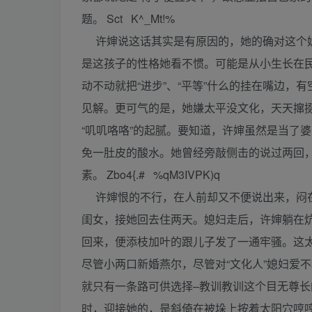
题。 Sct K^_Mt!%
许婶说这话其实是有原因的，她的确对这个媳
是这孩子的性格她看不惯。可能是从小生长在
动不动就把“进步”、“平等”什么的挂在嘴边
见解。更可气的是，她嫌太平没文化，天天撺
“叽叽咯咯”的起腻。要知道，许婶虽然是当了
免一肚皮的酸水。她曾经旁敲侧击的说过两回
素。 Zbo4{.# %qM3IVPK)q
许婶恨的不行，在人前却又不便说出来，闷在
闺女，接她回去住两天。媳妇走后，许婶躺在
回来，便添枝加叶的跟儿子发了一通牢骚。这
尽管小两口新婚燕尔，尽管对“文化人”媳妇爱
就只有一条路可供选择–教训教训这个目无尊长
时，迎接她的，是斜倚在被垛上按着太阳穴哼哼的婆婆