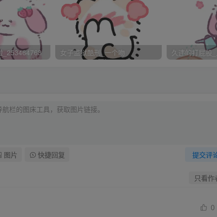
怕她又没反应，趁他娘不注意，伸手在媳妇的屁股蛋子上拧了一
：“以后还敢不听娘的话不？”小媳妇虽遭“横祸”，可也多少看出
！”许婶眉毛一立，“嘿！还嘴硬哩！那是我冤枉你了呗？！”看着
253464763
女子监狱酷刑_一个吻
久违的打屁股_
手了。要说这闷葫芦也挺有心计，见媳妇还想辩解，不等他娘说
少废话！快说‘敢不敢了’！”季红又吃了这一下好的，只好抽抽噎
Hr
了自己屋。太平紧忙回头来看媳妇。张季红屁股明显的红肿起
把她抱到自己腿上。她委屈得要命，刚刚挨了打，婆婆就在隔壁
小声哭泣。太平给她披上棉袄，轻轻的拍着她的背。哭了一气儿，
句：“你个狠心挨刀的！”忍不住又“呜呜”的哭起来。太平刚要再
图片
快捷回复
提交评
的，还有了功劳啦？啥时候了，还不做晚饭？想饿死我呀？！”季
只看作
闭上嘴。摸摸火炭似的屁股，叹了口气，勉强答应一声：“噢，来
 gLMb,buqC Nz ,8NM]
0
。季红不敢和她对视，径自走到桌前，打开盖在篮子上的花