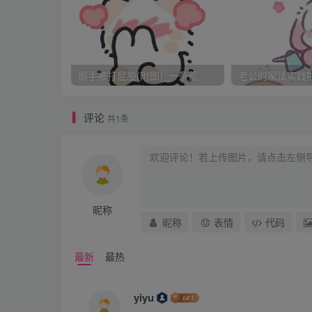
太平停下手，又问道：“以后还敢不敢了？”
把。张季红激灵一下，哭声稍停，太平趁机又问
点门道来，委委屈屈的答道：“我也没敢不听啊
纲手被打屁股(附图)_一条荒
老公的家法实践啦_
季红渐渐肿起来的屁股，太平实在舍不得再下
话，忙在她的大屁股上狠搧了一巴掌，喝道：“
评论
共1条
噎着回答：“再也不敢了。” B1X&O d 3']yjj(g
季红服了软，许婶才消了点气，扬眉吐气的回
来，火辣辣的疼，不敢在炕上坐实了，太平就
又不敢立刻发作，只是趴在丈夫怀里“呜呜”的
昵称
她慢慢的住了声，从丈夫怀里挣出来，低声骂了
昵称
表情
代码
搂过来安抚安抚，只听他娘在外间吆喝道：“怎
最新
最热
红差点儿又顺口接茬儿，见丈夫看着自己，忙
了。”一边穿好衣服，跟在太平身后，低着头走了出来。
yiyu
许婶盘腿打坐在炕上，趾高气扬的看着儿媳妇