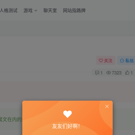
6人格测试
游戏
聊天室
网站指路牌
关注
私信
1
7323
1
腐文在内的全网书源。
友友们好啊！