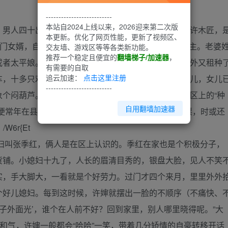
--------------------------
本站自2024上线以来，2026迎来第二次版
，男人四十出头，有点小手艺，人也活泛，大家都叫他许木匠，
本更新。优化了网页性能，更新了视频区、
插门女婿，自从边区政 府成立，宣传平等，他就成了户主。老婆
交友墙、游戏区等等各类新功能。
推荐一个稳定且便宜的
翻墙梯子/加速器
，
或者太平娘。木匠家里有五亩地，是闹土改时分的，另外又租种
有需要的自取
追云加速：
点击这里注册
车，十多只鸡，还打算再买两口猪养养。夫妻俩一女一儿，女儿
--------------------------
象个闷葫芦。长的粗粗壮壮，是个种田的好手，还得过区上的“种
自用翻墙加速器
匠便常年在县城揽工，年底回家，总能带来硬硬的边区票，时或还
W6r{Et
叫张季红，俩人是在区上认识的。季红在家也是个积极分子，
货铺。小媳妇十九了，人长的眉清目秀的，银盘大脸，见人不笑
实，手大脚大，一看就是个好劳力。过门才四个来月，里里外外
个好儿媳妇。每到这时候，许婶就摆出一脸的不顺序（不痛快、
蛋子外面光’，谁个在人前不好？回到家里，别人哪里晓得呢。”大
的和气，许婶一般都会“哈哈”一笑，带着几分矫情的自豪转移开话