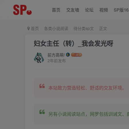
首页
交友墙
论坛
视频
SP版1
首页
各类小说阅读
待分类sp文
正文
妇女主任（转）_我会发光呀
前方高萌!
2年前发布
本站致力营造轻松、舒适的交友环境。
另有小说阅读站点，网罗包括训诫文、