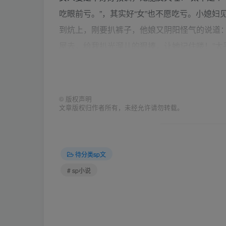
吃眼前亏。”，其实好“女”也不愿吃亏。小媳
到炕上，刚要扒裤子，他娘又阴阳怪气的说道
屋去，给我扒光溜儿的狠揍，让她记住喽！”
反抗，一言不发的进了里屋。太平娘去关上房门，也
太平其实舍不得打媳妇，毕竟过门这些日子，
呢。刚才当着他 娘的面，自己狠狠给了媳妇一
©
版权声明
文章版权归作者所有，未经允许请勿转载。
媳妇不配合，非要和自己理论（你事先又没说
她。他本想到了自己的小屋，关上门，假装的
法，他只好咬咬牙，恨恨的对媳妇吼道：“你还
待分类sp文
红刚才莫名其妙的挨了顿胖揍，现在又看见丈
# sp小说
把媳妇放翻在炕席上了。 1c,#`Iikd XU}|Ud5
有娘在旁边观敌掠阵，太平狠狠心，三下五除
脯，圆溜溜的屁股，在炕上扭来滚去的，象一
她再跑。”太平无奈，跳上炕去，把媳妇身子