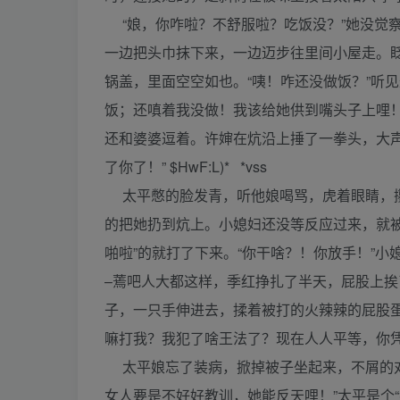
“娘，你咋啦？不舒服啦？吃饭没？”她没觉
一边把头巾抹下来，一边迈步往里间小屋走。
锅盖，里面空空如也。“咦！咋还没做饭？”听
饭；还嗔着我没做！我该给她供到嘴头子上哩！
还和婆婆逗着。许婶在炕沿上捶了一拳头，大
了你了！” $HwF:L)* *vss
太平憋的脸发青，听他娘喝骂，虎着眼睛，攥
的把她扔到炕上。小媳妇还没等反应过来，就
啪啦”的就打了下来。“你干啥？！你放手！”
–蔫吧人大都这样，季红挣扎了半天，屁股上挨
子，一只手伸进去，揉着被打的火辣辣的屁股
嘛打我？我犯了啥王法了？现在人人平等，你凭啥打我？
太平娘忘了装病，掀掉被子坐起来，不屑的对儿
女人要是不好好教训，她能反天哩！”太平是个