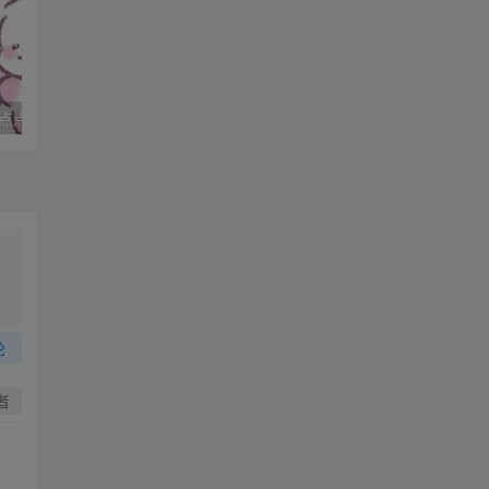
点点
妈妈求职记_打女友屁股
，
论
者