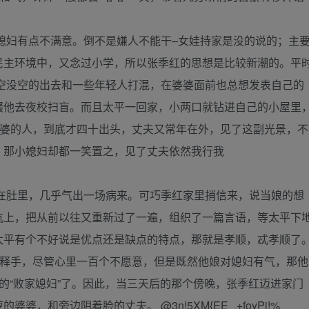
妇有点不满意。倒不是嫌人不能干–女娃持家是没的说的；主
民主环境中，又念过小学，所以张季红的思想是比较新潮的。平
，有空没空的出去和一些年轻人打混，在婆婆面前也总想发表自己的
掇他去夜校扫盲。而且太平一回家，小两口就钻进自己的小屋里
婆婆的人，到底才四十出头，丈夫又常年在外，见了这副光景，不
，那小媳妇却都一笑置之，见了丈夫依然我行我
肚里，几乎气出一场病来。可巧季红家里捎信来，说当娘的想
炕上，把从前以往又重新过了一遍，组织了一篇言语，等太平下
太平有个不好说是优点还是缺点的特点，那就是孝顺，忒孝顺了
不释手，尽管心里一百个不愿意，但是既然他娘对媳妇有气，那他
的“败家媳妇”了。因此，当三天后的那个傍晚，张季红迈进家门
，和旁边阴着脸的丈夫。 @3n!5XM{EE +foyPj!%