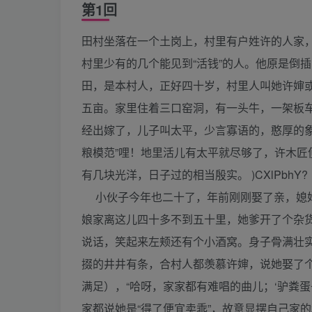
第1回
田村坐落在一个土岗上，村里有户姓许的人家
村里少有的几个能见到“活钱”的人。他原是倒
田，是本村人，正好四十岁，村里人叫她许婶
五亩。家里住着三口窑洞，有一头牛，一架板
经出嫁了，儿子叫太平，少言寡语的，憨厚的
粮模范”哩！地里活儿有太平就尽够了，许木
有几块光洋，日子过的相当殷实。 )CXlPbhY? /
小伙子今年也二十了，年前刚刚娶了亲，媳妇
娘家离这儿四十多不到五十里，她爹开了个杂
说话，笑起来左颊还有个小酒窝。身子骨满壮
掇的井井有条，合村人都羡慕许婶，说她娶了
满足），“哈呀，家家都有难唱的曲儿；‘驴粪
家都说她是“得了便宜卖乖”，故意显摆自己家