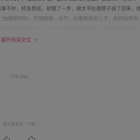
妇见事不妙，转身想逃，却慢了一步，被太平扯着膀子捩了回来，
：“她腿脚倒好，还想跑哩。太平，你要是娘的儿子，就把她弄你
太平被说的挂不住脸，从炕上扯起媳妇夹在腋下，不顾季红的哭叫
兴致勃勃的跟了进来。 6jpzyf=~ {Y%X
展开阅读全文
张季红不仅没有什么出格的行为，而且和自己还相当的恩爱
顿屁板子，无非是给娘一个脸面，让娘消消气罢了。谁知道这小
，人家咋知道你想啥哩？），惹的老娘发火，一定让自己狠狠收
THE END
拍桌打凳一阵，哄哄他娘，没想到他娘还亲自跟进来监督。没办
不老实！看我不给你熟熟皮子！”一边说，一边冲她挤眼睛。张季
夫给自己使眼色，更加的摸不着头脑，才一打愣神的时候，太平
62
二，把媳妇剥个精光。季红身子壮健，肌肉紧实，鼓囊囊的胸
喜欢就支持一下吧
条大白鱼似的。太平娘步步紧逼，“还愣着干什么？骑上去揍！看
翻过去，蹁腿骑在她的后腰上，巴掌刚扬起来，他娘手疾眼快，抄