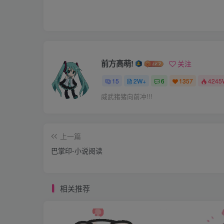
起扫炕笤帚，一把塞在他手里，还追加了一句：
到的娘，再瞧瞧媳妇细皮嫩肉的大屁股，一狠心，笤
一动上“刑具”，效果和刚才的赤手空拳就大
泪鼻涕糊的满脸都是，两条腿踩水车一样在炕
前方高萌!
关注
媳妇的两瓣儿屁股上，二指宽的红檩子，绳勒
15
2W+
6
1357
4245
来，便借着训斥媳妇的由头，停下手来，斥道：
威武猪猪向前冲!!!
的机会，张季红只顾得“呜呜”的哭，哪里还有心思回答
见媳妇不吭气，许婶越发冒火。“哼哼！她倒
上一篇
气：明明刚才都给你使眼色了，怎么还不知道
巴掌印-小说阅读
的，打死犟嘴的。”一点不假，就这样的，打
虽然也把季红疼的够戗，其实太平已经手下留
相关推荐
–还给她使眼色，因此下手就没轻没重了。这顿
啦！饶了我吧！”好在村里人住的分散，别人
彤的连成一片，已经看不出本色了。 qiOtbH= 