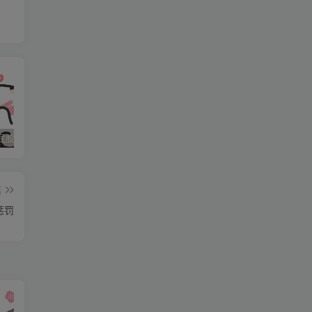
眼
小
石家庄打屁股纯实践 二
石家庄打屁股纯实践 三
石家庄打屁股纯实践(0311dom)
篇
惩罚
打