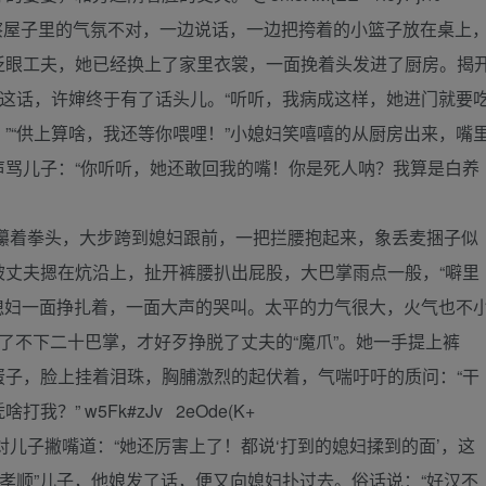
察屋子里的气氛不对，一边说话，一边把挎着的小篮子放在桌上
眨眼工夫，她已经换上了家里衣裳，一面挽着头发进了厨房。揭
见这话，许婶终于有了话头儿。“听听，我病成这样，她进门就要
”“供上算啥，我还等你喂哩！”小媳妇笑嘻嘻的从厨房出来，嘴
声骂儿子：“你听听，她还敢回我的嘴！你是死人呐？我算是白养
着拳头，大步跨到媳妇跟前，一把拦腰抱起来，象丢麦捆子似
被丈夫摁在炕沿上，扯开裤腰扒出屁股，大巴掌雨点一般，“噼里
小媳妇一面挣扎着，一面大声的哭叫。太平的力气很大，火气也不
了不下二十巴掌，才好歹挣脱了丈夫的“魔爪”。她一手提上裤
蛋子，脸上挂着泪珠，胸脯激烈的起伏着，气喘吁吁的质问：“干
” w5Fk#zJv 2eOde(K+
子撇嘴道：“她还厉害上了！都说‘打到的媳妇揉到的面’，这
“孝顺”儿子，他娘发了话，便又向媳妇扑过去。俗话说：“好汉不