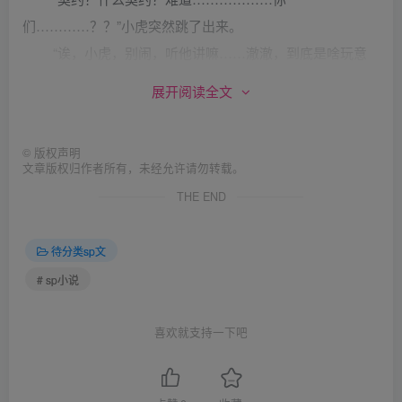
们…………？？”小虎突然跳了出来。
“诶，小虎，别闹，听他讲嘛……澈澈，到底是啥玩意
儿？”墨笙打断了小虎的言论。
展开阅读全文
“如果我数学考不到班级的前一半，鹞子就要告诉我的
家长，也就是我的姐姐”澈澈都有点哽咽了。
©
版权声明
“啊？你姐姐？就是你那个绰号叫冥王星的姐姐？”小熙
文章版权归作者所有，未经允许请勿转载。
惊讶的都快叫了出来。
THE END
“是啊…………”说完这两个字，澈澈还想再说下去，但
话到嘴边就被咽了下去，他实在不想让其他人知道鹞子给他
待分类sp文
的另外一条路是什么。但这一个细微的动作，可以瞒得过其
# sp小说
他人，但瞒不过他的同桌——小熙。小熙和澈澈，不仅仅是
同桌，他们两家是紧靠着的邻居，小熙家门牌号是101，澈
喜欢就支持一下吧
澈家是102。因此，对于澈澈的家庭情况，小熙了解的非常
详细。澈澈的父母在澈澈五岁那年因为一场车祸丧生了，那