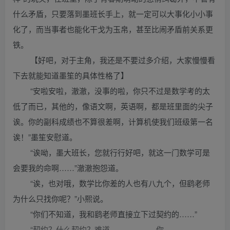
什么矛盾，只要落到墨班长手上，就一定可以大事化小小事
化了，而当事者也能化干戈为玉帛，甚至比闹矛盾前关系更
铁。
【好吧，对于主角，我还是不要过多介绍，大家慢慢看
下去就能知道墨笙的具体性格了】
“安啦安啦，澈澈，没事的啦，你只不过是数学考的太
低了而已，其他的，像语文啊，英语啊，都是班里面的尖子
诶。你的副科成绩也不算很差啊，计算机使我们班级第一名
诶！”墨笙安慰道。
“诶呦，墨大班长，您就行行好吧，就这一门数学可是
会要我的命啊……”澈澈抱怨道。
“诶，也对哦，数学比你差的人也有八九个，但鹞老师
为什么只找你呢？”小熙说。
“你们不知道，我和鹞老师直接立下过契约的……”
“契约？什么契约？难道………………你