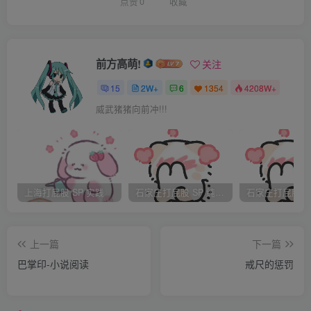
一年，他的姐姐只有九岁。于是他们就只能投靠爷爷奶奶，
点赞
0
收藏
澈澈的外公外婆也十分关照他们，每个月都会给他们自己一
半的养老金，来给他们改善一下伙食。因此，要说澈澈和他
姐姐可怜，他们的父母英年早逝；但他们有那么幸运，碰到
前方高萌!
关注
了那么爱他们呵护他们的祖辈。他们的祖辈，白发人送黑发
15
2W+
6
1354
4208W+
人，也是天下三大最痛苦的事之一，而他们又有一对那么懂
威武猪猪向前冲!!!
事的孙子孙女，每次考试都能傲世群雄，这也让他们倍感欣
慰。他们从小学一直做同桌，巧的是，初中他们还是同桌，
真是无巧不成书，而聪颖的小熙也感觉到，鹞老师似乎对澈
澈特别关照，他要求澈澈可以说是接近于严苛的程度，有一
上海打屁股 SP 实践
石家庄打屁股 SP 纯实践
次，数学仅仅是因为一个小数点标错了，他就告诉了他的姐
姐，结果晚上回去，她就听到隔壁的哭泣声，打骂声持续了
上一篇
下一篇
将近两个半小时。而那次，是澈澈考的分数最高的一次，名
巴掌印-小说阅读
戒尺的惩罚
次虽不是最好，但可以说得上是中等偏上了。第二天，澈澈
起立坐下就像是慢镜头一样，而澈澈似乎并不想让大家发