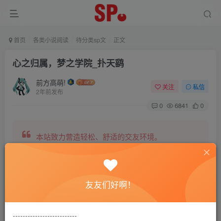
首页
各类小说阅读
待分类sp文
正文
心之归属，梦之学院_扑天鹞
前方高萌!
关注
私信
2年前发布
0
6841
0
本站致力营造轻松、舒适的交友环境。
另有小说阅读站点，网罗包括训诫文、腐文在内的
友友们好啊！
全网书源。
--------------------------