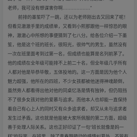
老师，我可没有想谋害你啊………………”
前排的墨笙吓了一跳，还以为老师刚出去又回来了呢！
但看见澈澈手里的成绩单，又看到小熙那跟他一样惊恐的眼
神，澈澈心中所想的事便猜到了七八分。给各位介绍一下墨
笙，他是这个班的班长，很阳光，很帅气的男生，虽然没有
一次在班里面考到过第一名，但成绩也能算是名列前茅了。
他的成绩在全年级可能排不上前二十名，但全年级几乎所有
人都对他是毕恭毕敬，五体投地的。这一方面是因为他个人
魅力超强，他所在的四班，不少女孩都被他迷得神魂颠倒，
虽然旁人都看得出他对他的同桌忆洛是情有独钟，但仍阻挡
不了很多女孩对他的爱慕与追求。而他本人也却能一直保持
着自己有心上人的同时又有众多追求者，却又从未与追求者
发生过矛盾。这也就是他能被大家所佩服的第二方面，超级
善于处理人际关系。这也正好印证了一句“班长就像是妈一
样”的玩笑，在班里，除了青春期萌动的感情纠葛外，不管有