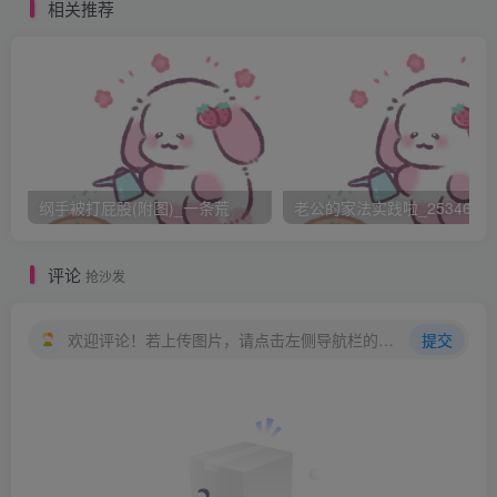
现，但瞒得过别人，瞒不过小熙，每次看到他坐下起立时的
相关推荐
样子，小熙总会很腼腆的笑一下，到了下午，澈澈觉得自己
的秘密似乎被小熙发现了，就故意往背后接近臀部的地方揉
了揉，小熙看见了，立马捂着嘴笑了起来，把澈澈搞的像个
关二爷似的，小熙看见澈澈脸红了，笑得更厉害的，把自己
的脸也笑红了，墨笙一回头看，是丈二和尚摸不着头脑，没
好气的问了一句：“怎么啦？捡到金元宝啦？笑成这样，赶紧
纲手被打屁股(附图)_一条荒
老公的家法实践啦_25346476
的，自修。”不过这件事情以后，小熙也知道了澈澈姐姐得厉
害。
评论
抢沙发
“我陪你去吧？”小熙用笔点了点澈澈的肋骨。
澈澈一下子跳起来：“啊呀，小熙，你干嘛呀？！很痒
欢迎评论！若上传图片，请点击左侧导航栏的图床工具，获取图片链接。
提交
诶。老师那儿，我自己一个人去吧。”澈澈有点生气地说道。
“啊呀，别生气嘛”，小熙卖萌式的一笑，“我只是想知道
你是不是怕老婆。”
“哈哈，看来澈澈很怕老婆啊~~”小虎说道。