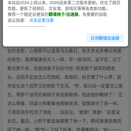
第1回
本站自2024上线以来，2026迎来第二次版本更新。优化了网页
性能，更新了视频区、交友墙、游戏区等等各类新功能。
推荐一个稳定且便宜的
翻墙梯子/加速器
，有需要的自取
【本人第一次发帖，如有不足，请赐教，以便不才改正】
追云加速：
点击这里注册
下课铃响了~~~
--------------------------
鹞子老师：“澈澈，放学后来一下我的办公室。”澈澈看
自用翻墙加速器
着自己那张惨不忍睹的成绩单，又抬头看了看班主任鹞子离
去的身影，心情那可以说是乌云蔽日，有太多太多难以排遣
的哀愁，真想像唐宋文人一样，写一首诗词，说不定，过了
数百数千年，还能残害子孙后代呢~但是那个该死的鹞老
头，还指不定会怎么罚我呢，真是的，前世遭了什么孽，居
然会在这个阎罗王的阴影下生活，“哼，我以后一定要当上医
生，等那个该死的臭鹞子来找我看病，就由他好瞧得了！”正
这么想着，同桌小熙看着他两眼呆滞，就像是中了邪一样，
于是就用手肘顶了顶他……没反应。“澈澈？澈澈！”还是没
反应。最后，小熙干脆直接狠推了他一下，瞬间澈澈就像找
回了魂一样，“蹭”的一下站了起来，并满嘴胡话：“呃~~~~~