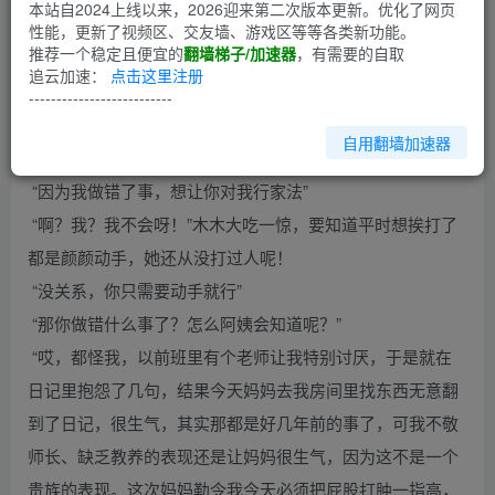
第1回
本站自2024上线以来，2026迎来第二次版本更新。优化了网页
性能，更新了视频区、交友墙、游戏区等等各类新功能。
推荐一个稳定且便宜的
翻墙梯子/加速器
，有需要的自取
木木，我需要你帮个忙”颜颜接了妈妈的电话，不由苦笑，看
追云加速：
点击这里注册
来妈妈是气狠了都等不及放假就想狠狠教训自己
--------------------------
“你说吧，能帮我当然会帮你”木木从床上下来，看着一脸凝
自用翻墙加速器
重的颜颜
“因为我做错了事，想让你对我行家法”
“啊？我？我不会呀！”木木大吃一惊，要知道平时想挨打了
都是颜颜动手，她还从没打过人呢！
“没关系，你只需要动手就行”
“那你做错什么事了？怎么阿姨会知道呢？”
“哎，都怪我，以前班里有个老师让我特别讨厌，于是就在
日记里抱怨了几句，结果今天妈妈去我房间里找东西无意翻
到了日记，很生气，其实那都是好几年前的事了，可我不敬
师长、缺乏教养的表现还是让妈妈很生气，因为这不是一个
贵族的表现。这次妈妈勒令我今天必须把屁股打肿一指高，