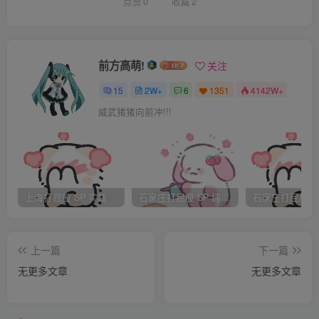
受到身后的力度，提醒道
点赞
0
收藏
2
“哦哦，好的”“啪”“额……”多用几分力，颜颜一声闷哼，随即
又沉默下来，重点也好，一会儿就不用附加了。木木以为这
样的力度合适，于是再不犹豫，板子毫无章法的落在颜颜的
前方高萌!
关注
臀上，打得顺手，颜颜却挨得辛苦，因为她不知道下一板子
15
2W+
6
1351
4142W+
会落在哪儿，臀峰因为容易受力多挨了不少下，相比于周围
威武猪猪向前冲!!!
也更重一些。
“木～木木，停一下……”颜颜忍了六十下实在忍不住木木的
杂乱无章，万一一会儿拍照出来有地方没达到要求肯定又是
加刑。
上海打屁股 SP 实践
石家庄打屁股 SP 纯实践
“额～颜颜，怎么了？”疑惑的停下，木木偏头问道
“木木，你看一下哪些部位打得轻就多打点，哪些地方打得
上一篇
下一篇
重就少打点，匀称一点，才能出效果”
无更多文章
无更多文章
“啊，对不起对不起，我……我……”木木才反应过来，看了
看颜颜身后青一块一块红一块宛如调色盘的臀部，内疚不已