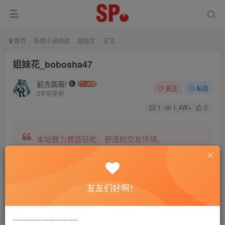
首页
各类小说阅读
姐姐文
正文
姐妹花_bobosha47
前方高萌!
关注
私信
2年前更新
1
1.4W+
0
本站致力营造轻松、舒适的交友环境。
另有小说阅读站点，网罗包括训诫文、腐文在内的
友友们好啊！
全网书源。
--------------------------