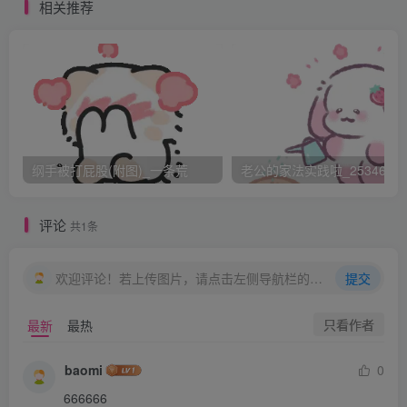
“没事，还有四十下，你看着来吧”颜颜喘喘气，脸上挤出一
相关推荐
抹笑意安抚着不安内疚的木木
“那我开始了～”木木深吸一口气，想着接下来一定要好好的
把剩下的板子打完，让颜颜少受点罪。
“啪啪”避开伤重的臀峰，木木放轻力度，想着还有二十下重
的，怎么都能打出效果。又挨了二十来下，颜颜冷汗直冒，
身后已是深红肿起，因为前面挨得不均匀，忍得难受，却不
纲手被打屁股(附图)_一条荒
老公的家法实践啦_25346476
得不叫停
“木～”
评论
共1条
“颜颜，你怎么样啊？”一听见颜颜出声，木木马上停下来关
切的问
欢迎评论！若上传图片，请点击左侧导航栏的图床工具，获取图片链接。
提交
“臀腿交接处，那里也要挨的”颜颜伸手擦掉冷汗，无论挨打
只看作者
最新
最热
受罚多少次，每一次都是如此难以忍受。
“哦哦，好的”木木诺诺应道，接下来的二十下全部落在臀腿
baomi
0
交接处，颜颜苦笑，咬牙忍下来，早知道就早点教一下木木
666666