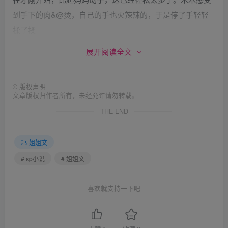
到手下的肉&@烫，自己的手也火辣辣的，于是停了手轻轻
揉了揉
“颜颜，还好吗？”木木有点内疚，因为自己没控制住情绪下
展开阅读全文
手有点重了，颜颜的两团肉已经完全变红开始发肿，颜颜从
没这样打过自己。
©
版权声明
“我没事，还有二十下，继续吧”颜颜擦擦自己额上的冷汗，
文章版权归作者所有，未经允许请勿转载。
虽然只是巴掌，但是木木的力气也不小，又是一口气打了八
THE END
十下，颜颜苦笑，果然是住校久了都受不了这么轻松的程度
了，现在不适应，回去之后肯定挨不过爸爸妈妈的教责。
姐姐文
“好，那我继续了，你忍忍”木木说完，用三分力快速打完剩
# sp小说
# 姐姐文
下的二十下。颜颜站起身，自己跪在沙发上，将屁股高高撅
起，姿势十分标准。木木拿起板子站在颜颜身后
喜欢就支持一下吧
“啪”
“额，木木，太轻了，一会儿肯定没有效果，再重点”颜颜感