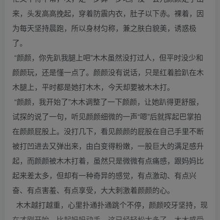
来，头发高高挽起，穿着防震内衣，肚子以下赤。裸着，因
为每天坚持晨跑，所以身材匀称，兼之肤白貌美，诱惑极
了。
“颜颜，你先趴我腿上吧”木木虽然没打过人，但平时没少和
颜颜玩，还是懂一点了。颜颜没有说话，只是红着脸趴在木
木腿上，平时都是她打木木，今天却要被木木打。
“颜颜，我开始了”木木调整了一下颜颜，让她趴得更舒服，
试探的说了一句，听见颜颜细微的一声“嗯”后就挥起巴掌拍
在颜颜屁股上。没打几下，看见颜颜的屁股在自己手里不断
被打凹进去又弹出来，由白变得粉嫩，一股巨大的满足感升
起，而颜颜被木木打着，虽然只是微微有点痛感，跟妈妈比
起来差太多，但却有一种奇异的感觉，有点激动、有点兴
奋、有点害羞、有点享受，大大刺激着颜颜的心。
木木越打越重，心里扑通扑通跳个不停，颜颜咬牙坚持，现
在才刚开始，比起妈妈动手，这已经轻松太多了。木木感受