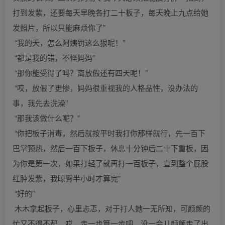
打到发紫，还要每天早晚各打二十板子，每天晚上九点给她
发照片，所以只能麻烦你了”
“我的天，怎么阿姨罚这么狠呢！”
“都是我的错，不怪妈妈”
“那你能受得了吗？离放假还有四天呢！”
“哎，放假了更惨，妈妈很重视我的人格品性，没办法的
事，我先去洗澡”
“那我该做什么呢？”
“你把板子消毒，然后就按平时我打你那样就行，先一百下
巴掌预热，然后一百下板子，休息十分钟后二十下重板，因
为你是第一次，如果打轻了就再打一百板子，直到整个屁股
红肿发紫，我晾臀半小时才算完”
“好的”
木木拿起板子，心里忐忑，对于打人她一无所知，可颜颜的
忙又不得不帮，哎，走一步算一步吧。没一会儿颜颜走了出