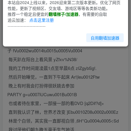
第1回
本站自2024上线以来，2026迎来第二次版本更新。优化了网页
性能，更新了视频区、交友墙、游戏区等等各类新功能。
推荐一个稳定且便宜的
翻墙梯子/加速器
，有需要的自取
我是个自由撰稿人，靠卖字度
追云加速：
点击这里注册
日 f9u0008u0010u001A5*;u0013s
--------------------------
长期以来，习惯了一个人的生活 _ .u0018Ou0004:}Ag
自用翻墙加速器
我租了位于28层楼的房
子 fVu0002wu0014tu0015u0005Vu0004
每天趴在阳台上看风景 yZfxv%N38/
我的工作时间是凌晨1点至早晨6点 zIZgybSg!.
然后开始睡觉，一直到下午起床 Ar!|leu0012Ftw
晚上有时我会打扮得很妖娆去参加
PARTY g=u0007iUCuwu001Bu001B
也或者待在家里，一部接一部的看DVD [q2Dif?d]+
直到我认识了林，世界才改变 ]Ebu0010Z08u0002u000Ez
林是个白领，其实我一直鄙视白领 ,6H*Qu0004u0005<Sd
我讨厌他们朝九晚五毫无生气地活