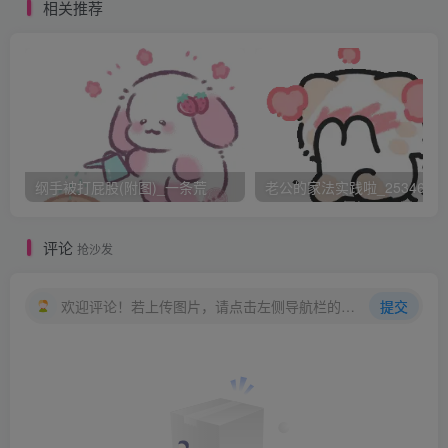
然而，好胜心起来后，我开始不依不
相关推荐
饶 du0002C6mu000846ku0007
放弃了写作，放弃了思考 5Eu0006Yo2J9wu001F
我像所有恋爱中的蠢女人那样每天对他进行骚
扰 e CrO u0002u001Dru0010
用的还是最土的短信息倾诉法 u0018u0003-[ nu0003H4)
后来林才告诉我，并不是因为我的短信息纠
纲手被打屁股(附图)_一条荒
老公的家法实践啦_25346476
缠 {u0018X;+_u0005oj>
他开始接受我是因为读了我在一本纯文学杂志上的小
评论
抢沙发
说 uCju001Flu0011u0015u0002g
那篇小说使他觉得我不是个肤浅的女人，可以交
欢迎评论！若上传图片，请点击左侧导航栏的图床工具，获取图片链接。
提交
往 Q!u000E6Fu001Au0001ou00123
u000FSbw[u0002u001FQE
林和我同居了，这种过程顺理成章 *wvFg0i}qu001D
做爱是男女彼此接纳的最佳途