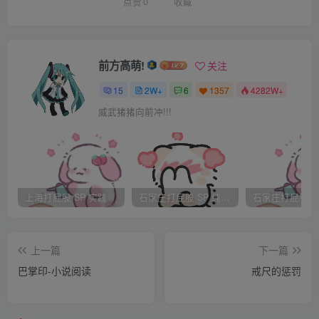
人 su0011u0017u0001xJj,z|
点赞
0
收藏
这不是圣女的时代，我决定倒追这个男
人 ]bm;:Zu0019u00069,
借着公司付给我报酬的机会，我约林吃
前方高萌!
关注
饭 7Bsy%$u000FWPu0004
15
2W+
6
1357
4282W+
他来了，带着公事公办的表情 g#C31u0011u0003bfu0003
威武猪猪向前冲!!!
我们喝了红酒，他依然很随和很平静，同时无动于衷 [ H-
bu001DOTN
你相不相信我会爱上你？我借着酒，大胆挑
逗 Lu001Eu001EsbGp]u0003-
上海打屁股 SP 实践
石家庄打屁股 SP 纯实践
开始创作新的小说了？他的回答没有欲擒故纵的意
味 1c7=yoqK m
上一篇
下一篇
Bu0010<:u000EH'"2>
巴掌印-小说阅读
戒尺的惩罚
追求一个男人，竟然还没有一次成功 >3R8C50A3y
我觉得自己非常的失败 Vu0005?['jvnu0001