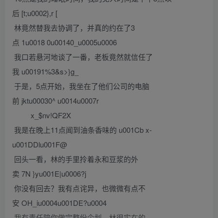
后 [t;u0002},r [
林竟然替我去协调了，并真的约在了3
点 1u0018 0u00140_u0005u0006
我口若悬河地谈了一番，老板竟然就信任了
我 u00191%3&s>}g_
于是，5点开始，我坐在了他们公司的电脑
前 jktu00030^ u0014u0007r
x_$nv!QF2X
我是在晚上11点闻到油条香味的 u001Cb x-
u001DDlu001F@
回头一看，林的手里拎着永和豆浆的外
卖 7N }yu001E|u0006?j
你没有回去？我有点诧异，也微微有点不
安 OH_iu0004u001DE?u0004
我有责任陪你做完整份企划。林很实在的