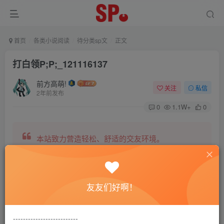
首页
各类小说阅读
待分类sp文
正文
打白领P;P;_121116137
前方高萌!
关注
私信
2年前发布
0
1.1W+
0
本站致力营造轻松、舒适的交友环境。
另有小说阅读站点，网罗包括训诫文、腐文在内的
友友们好啊！
全网书源。
--------------------------