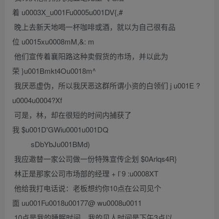
着 u0003X_u001Fu0005u001DV{,#
晚上去新天地喝一杯咖啡或酒，就以为自己很有品
位 u0015xu0008mM,&: m
他们宣传着襄阳路这种卖假货的市场，并以此为
荣 }u001Bmkt4Ou0018m^
我厌恶虚伪，所以我厌恶这群所谓小资的白领们 j u001E ?
u0004u0004?Xf
可是，林，却在很短的时间内捕获了
我 $u001D'GWiu0001u001DQ
sDbYbJu001BMd)
我应邀替一家公司做一份特殊宣传企划 $0Arlqs4R}
林正是那家公司市场部的经理 + l`9 :u0008XT
他给我打电话说：老板想约你10点在公司见个
面 uu001Fu0018u00177@ wu0008u0011
10点是我的睡眠时间，我的见人时间是下午3点以