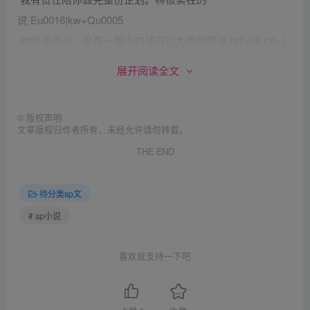
说 Eu0016|kw+Qu0005
他的话很少，没有一般小白领自以为是的呱噪 N? r2B1Y=J
我喝着他买来的豆浆，啃着油条，心竟然荡了一下 u0013-
展开阅读全文
u000FL ou001C`SB
这是巧合，因为他不可能知道我习惯在半夜叫永和豆浆的外
©
版权声明
卖 u0014=HU0Tmu001B1h
文章版权归作者所有，未经允许请勿转载。
可是，为什么竟然会巧到这种地步
THE END
呢 &x;6UOju0015u0001u0017
Y1te#^+ i^
待分类sp文
完成了企划，我又开始了SOHO的自由生
# sp小说
活 u000EoWCu001Eax"g9
然而生活中的某种情绪一旦被触动就很难平
喜欢就支持一下吧
静 0u0019u0010+H;{#u0015
我发现自己竟然不能忘记这个与我交谈不足20句的男