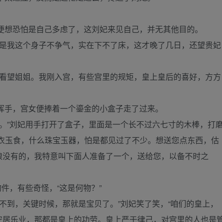
便想恐怕是自己多虑了，这刘妃来见自己，并无其他目的。
奈是我这个身子不争气，实在下不了床，这才晚了几日，还望贵妃
去看望姐姐。我刚入宫，有些宫里的规矩，皇上皇后的喜好，方方
挥手，宫女便捧着一个鎏金的小盒子走了过来。
。”刘妃用手打开了盒子，里面是一个长不过六七寸的木棒，打
锦衣玉食，什么珠宝玉器，怕是都见过了不少。想送您点东西，估
娘没有的，我特意叫下面人准备了一个，送给您，以备不时之
件，有些奇怪，“这是何物？”
不到，关键时候，那就是宝贝了。”刘妃笑了笑，“咱们的皇上，
安居乐业，那都是皇上的功劳。皇上严于律己，对宫里的人也是