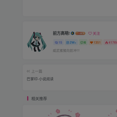
“本想留姐姐一起用些午膳，只是我下面还有些
“臣妾都是一片好意，若是哪里吓到了贵妃娘娘
刘妃轻施一礼，与两位宫女一同离开，尚未走
有一个吧，还有那么多上好的伤药，那刘妃娘
前方高萌!
关注
定十分清楚。”
15
2W+
6
1351
4176
刘妃转回头来，瞪了云贵妃一眼，闷气，与两
威武猪猪向前冲!!!
你们去点开看看好嘛，那两个文章我也是刚刚
上一篇
内容来自[手机版]
巴掌印-小说阅读
刘妃离开之后，萍儿拿着手里的木匣询问，“主
相关推荐
“留着，找个地方放好，有一天我会还给她的。
“是”。