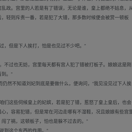
宫乱政。宫里的人若是有了错误，无论是谁，皇上都绝不姑息，
后，轻则斥责一番，若是犯了大错，那多数时候便会被赏一顿板
过，但是下人挨打，怕是也见过不少吧。”
过。不过也无妨，宫里每天都有宫人犯了错被打板子。娘娘这是刚
到。”
而仍然不知道刘妃到底是要做什么，便询问，“我见没见过下人挨
，咱们这些伺候皇上的妃嫔，若是犯了错，惹怒了皇上皇后，也会
粗心，容易犯错，但是常在河边走哪有不湿鞋，况且娘娘有些宫
闯了祸，这顿板子，怕也是躲不过去的。”
说到这个东西的作用。”