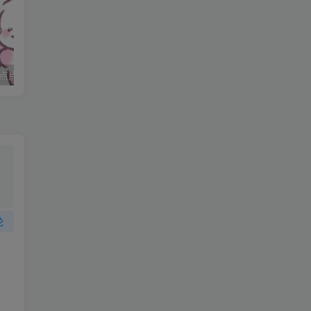
点点
妈妈求职记_打女友屁股
论