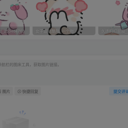
云贵妃便询问道，“魏姑娘，你在宫中多年，宫中的事情，比我们
惩罚宫人么？”
挨过板子，”魏姑娘脸突然红了一下，“不怕娘娘笑话，上个月奴
刚刚能够正常走动，但是还是不能坐，睡觉也还要趴着睡。”
253464763
女子监狱酷刑_一个吻
久违的打屁股_
了娘娘的眼。”
便是。”
，便露出一个还能看到明显伤痕的屁股。
。
图片
快捷回复
提交评
痕，一个劲的感叹，“天呐……这样触碰，你会疼么？”
些疼。”
来，并且扭动了几下屁股。