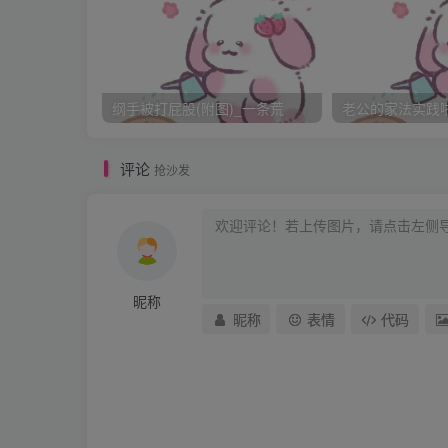
萍儿拿着木匣离开，只剩下云贵妃和魏姑娘，
知道得多，宫中果然如她方才所言，常常用杖刑
“她说得倒也不是虚言，宫中无论尊卑，大多都
婢便刚刚挨过板子，娘娘入宫前五六日，奴婢
纲手被打屁股(附图)_一条荒
老公的家法实践啦_
“那你的伤处还在否？给我看看……”
“倒是还能看到，只是伤得地方是屁股，怕是脏
评论
抢沙发
“无妨无妨，没有其他人，你同我去卧房给我看
魏姑娘将外衣脱掉，衣裙撩起，又把衬裤褪掉
魏姑娘站着，将屁股微微撅起，露给云贵妃看
昵称
昵称
表情
代码
云贵妃看着，走上前去，轻轻抚摸着青灰色的伤
“这样倒不会疼，只是若是用力去压，倒是会有
云贵妃用力地按了一下，“这样么？”
“啊……”魏姑娘一阵疼痛，情不自禁的喊了出