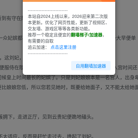
--------------------------
本站自2024上线以来，2026迎来第二次版
听到有守在院门外的太监进来禀报。
本更新。优化了网页性能，更新了视频区、
交友墙、游戏区等等各类新功能。
推荐一个稳定且便宜的
翻墙梯子/加速器
，
一众妃嫔都来拜见，唯独是这个刘妃没有出现，今日一大早便单
有需要的自取
追云加速：
点击这里注册
--------------------------
，这刘妃，你了解否？”
自用翻墙加速器
时便服侍在陛下身边，后被陛下纳为侧室，比皇后娘娘入宫时间还
伺候皇上时间最长的妃嫔了。只是刘妃娘娘本是一名宫人，出身
要比娘娘您低，所以您若见她时，既要给她面子，又不能太给她
簇拥下，走进正厅，见到云贵妃便跪地磕头。
不太适应，反而是赶忙走过去，搀起了刘妃。