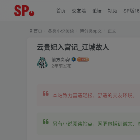
首页
交友墙
论坛
视频
SP版1
首页
各类小说阅读
待分类sp文
正文
云贵妃入宫记_江城故人
前方高萌!
2年前发布
本站致力营造轻松、舒适的交友环境。
另有小说阅读站点，网罗包括训诫文、