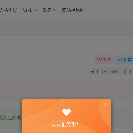
6人格测试
游戏
聊天室
网站指路牌
关注
私信
0
1.4W+
0
腐文在内的全网书源。
友友们好啊！