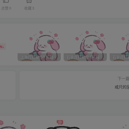
东西要规整，就不耽误姐姐了。”
点赞
0
收藏
3
，还望恕罪。”
出正厅的门口，便听到云贵妃的声音，“这宝贝，怕是刘妃娘娘也
娘的屁股，应该是没少挨过板子吧。我不清楚那滋味，刘妃娘娘
W+
位宫女一同离开。
上海打屁股 SP 实践
石家庄打屁股 SP 纯实践
更新过的…
下一
戒尺的
子，这个东西该怎么办？”
”