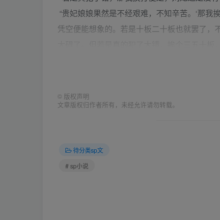
“贵妃娘娘果然是不经艰难，不知辛苦。‘那我
凭空便能想象的。若是十板二十板也就罢了，
大碍了。但若是真的犯了大错，挨个三五十板
嫩肉嘟嘟的屁股，被打得血肉模糊，那得多疼。
刘妃过去，拿起来这个木棒，“所以宫里人，
喊叫。剧痛之下，有些不该说的话，犯忌讳的
©
版权声明
文章版权归作者所有，未经允许请勿转载。
十板子，那就不单单是屁股开花了，怕是小命也
刘妃来到云贵妃的身边，声音低了下来，“毕竟
云贵妃被刘妃的一番话，搞的又气又怕，倒是
待分类sp文
了云贵妃的侍女萍儿。
# sp小说
“替贵妃娘娘收好，省得用的时候找不到了。”
下面的人知会一声，我那里还有上好的伤药，专
云贵妃想好了策略，便朝着萍儿吩咐，“刘妃娘
刘妃本是想看云贵妃气急败坏，却没想到云贵