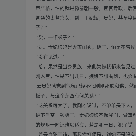
束严格，怕的就是像前朝一般，宦官专政，后
普通的太监宫女，到一干妃嫔，贵妃，甚至皇
子？”
“赏，一顿板子？”
“对。贵妃娘娘是大家闺秀，板子，怕是不曾挨
“没有见过。”
“哈，果然是出身贵族，来此类惨状都未曾见
刚入宫，怕是不出几日，娘娘不想看到，也会看
云贵妃感觉到气氛已经不似刚刚那般和谐，然
板子，与这个东西有何关系？”
“这关系可大了。我刚才说过，不单单是下人
被下旨赏一顿板子。贵妃娘娘不像我们，做事
的规矩一时还难以适应，若是哪一日，犯了错，
“若是真犯了错，那我挨打便是，刘妃还是没有