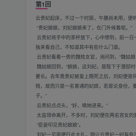
第1回
云贵妃起床，不过一个时辰，午膳尚未用，便
“贵妃娘娘，刘妃娘娘来了，在门外候着呢。”
云贵妃将手中的茶杯放下，心中想到，前一日
独来看自己，不知道其中有些什么门道。
云贵妃看着一旁的魏姓女官，询问到，“魏姑娘
魏姑娘回到，“娘娘，这刘妃，是陛下于潜邸
要长。去年熹贵妃被皇上赐死之后，刘妃便是
贱，故而只是一名普通的妃嫔，若是论身份，
子。”
云贵妃点点头，“好，唤她进来。”
太监领命离开，不多时，刘妃便在两名宫女的
“臣妾叩见贵妃娘娘”。
刘妃一见面便行此大礼，倒让云贵妃一时有些