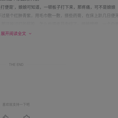
挨打便是’，娘娘可知道，一顿板子打下来，那疼痛，可不是娘娘
不过是个红肿青紫，用毛巾敷一敷，搽些药膏，在床上趴几日便
，那这挨过打的屁股，怎么也得皮开肉绽了。娘娘想想，一个白
”
展开阅读全文
多会准备这个宝贝，受重杖之时，咬住这个东西，一来防止过分的
话，说不准就会冒出来，这样一来，惹得主子更加不高兴，加个
保不住了。二来，也是防止剧痛之下咬到舌头。”
THE END
屁股打烂了，还能治好，若是舌头要坏了，那可就废了。”
刘妃返回身去，又将这木棒放进了匣子里，盖上之后，亲自递给
刘妃又看着云贵妃，“若是哪一日贵妃娘娘真的被打了板子，就让
门治被打烂的屁股，倒时候让人专门送过来”。
喜欢就支持一下吧
娘一番好意，收下吧。”
妃收下了，顿时有些意外。