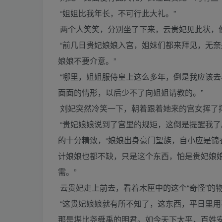
“姐姐比我年长，不可行此大礼。”
两个人笑笑，分别坐了下来，云贵妃见此状，
“前几日贵妃娘娘入宫，姐妹们都来拜见，无
娘娘不要介意。”
“哪里，姐姐服侍皇上这么多年，倒是我应该
面面的情形，以后少不了向姐姐请教的。”
刘妃突然冷笑一下，朝着跟着她来的宫女挥了
“贵妃娘娘说到了宫里的规矩，这倒是提醒我了
的十分精致，“娘娘出身豪门望族，自小应是
计娘娘也都不缺，只是这个东西，怕是贵妃娘
需。”
云贵妃走上前去，看着木匣中的这个“奇怪”的物
“这贵妃娘娘就有所不知了，这东西，平日里用
那是堪比尧舜禹的明君。如今天下太平，百姓