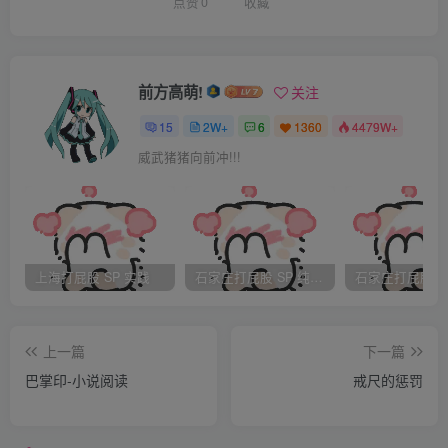
惩罚全部取消，而他们剩余的所有部份加上你自己原有的部
点赞
0
收藏
份会在接下来的十周里面全部执行，即使暑假结束也一样。
不过你的情况会稍有不同，你每两天去一个朋友的家里，隔
天接受一次你四个朋友对你的惩罚，而休息的一天将被安排
前方高萌!
关注
做所有的锁事，也包括帮你所在家庭的朋友洗衣物等等，你
15
2W+
6
1360
4479W+
每次接受惩罚，我们和你的朋友们都有权力邀请其他人在旁
威武猪猪向前冲!!!
观看，我们会用这样的办法帮你消除那些脸面至上的观念。
在十周之后，你才可以回到你的家里，听明白了吗？”贾斯廷
早已经哭了出来。“现在，开始你的第一次惩罚。为了能够加
深你的印相，也是做为你给别人惹麻烦的还礼，这次惩罚我
上海打屁股 SP 实践
石家庄打屁股 SP 纯实践
们会用相机帮你拍下，一份寄给你和你打架的好朋友，一份
留给你自己。好了，我们打算先出去透透空气，剩下的留给
上一篇
下一篇
你和你的朋友们吧。”家长们都离开了屋子，贾斯廷确信自己
巴掌印-小说阅读
戒尺的惩罚
看到了母亲责备的眼神和其他家长的窃喜。