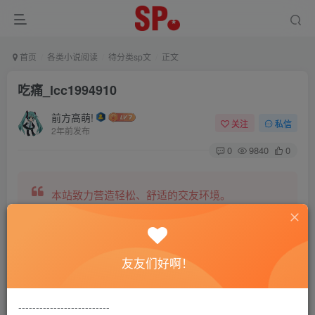
首页
各类小说阅读
待分类sp文
正文
吃痛_lcc1994910
前方高萌!
关注
私信
2年前发布
0
9840
0
本站致力营造轻松、舒适的交友环境。
另有小说阅读站点，网罗包括训诫文、腐文在内的
友友们好啊！
全网书源。
--------------------------