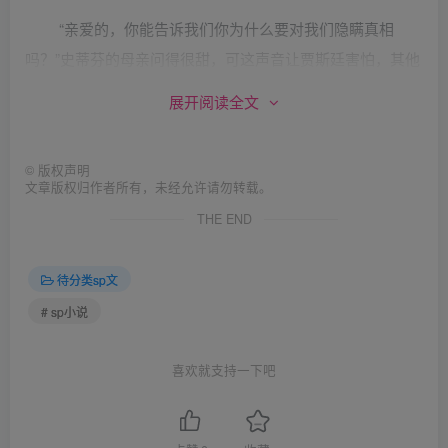
“亲爱的，你能告诉我们你为什么要对我们隐瞒真相
吗？”史蒂芬的母亲问得很甜，可这声音让贾斯廷害怕，其他
四个男孩低声笑了出来。“我，很抱歉，可他让我很没面
展开阅读全文
子。”贾斯廷低声回答。“回答得很好，那么下面的问题我们
也可以不用问了，你的答案和我们想的一样。”史蒂芬的妈妈
©
版权声明
向贾斯廷的妈妈望了一眼，她点了点头“海伦，照之前说好的
文章版权归作者所有，未经允许请勿转载。
做吧。”史蒂芬的母亲好像得到了答案，很高兴的转了过来。
THE END
“
待分类sp文
心肝，你的表现一直很好，可你的妈妈和我们都认为我
# sp小说
们对你寄予了过高的期望，你有些漂漂然了，我们应该把你
拉回现实。”“不，别这样。”贾斯廷好像预感到自己悲惨的结
喜欢就支持一下吧
局。“你觉得脸面很重要，对吗，亲爱的，我们会让你不再觉
得他那么重要，最少现在是。从现在起，你四个朋友的所有