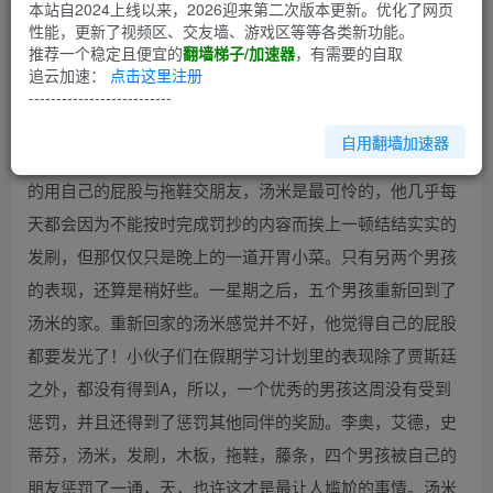
第1回
本站自2024上线以来，2026迎来第二次版本更新。优化了网页
性能，更新了视频区、交友墙、游戏区等等各类新功能。
推荐一个稳定且便宜的
翻墙梯子/加速器
，有需要的自取
惩罚的第一周真够要命的，五个男孩很明显还不能适应新的
追云加速：
点击这里注册
生活，频繁的犯错让他们多挨了许多打，当然，即使表现很
--------------------------
好结果也是一样的。李奥因为弄脏了床单挨了好几顿打，如
自用翻墙加速器
果史蒂芬喝牛奶的时候小心些，也许就不会有三次甚至更多
的用自己的屁股与拖鞋交朋友，汤米是最可怜的，他几乎每
天都会因为不能按时完成罚抄的内容而挨上一顿结结实实的
发刷，但那仅仅只是晚上的一道开胃小菜。只有另两个男孩
的表现，还算是稍好些。一星期之后，五个男孩重新回到了
汤米的家。重新回家的汤米感觉并不好，他觉得自己的屁股
都要发光了！小伙子们在假期学习计划里的表现除了贾斯廷
之外，都没有得到A，所以，一个优秀的男孩这周没有受到
惩罚，并且还得到了惩罚其他同伴的奖励。李奥，艾德，史
蒂芬，汤米，发刷，木板，拖鞋，藤条，四个男孩被自己的
朋友惩罚了一通，天，也许这才是最让人尴尬的事情。汤米