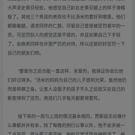
大声求史蒂芬轻些，他感觉自己趴在史蒂芬腿上的样子滑稽
极了。其他三个男孩的表现也不比汤米的要好到哪里，他们
都踢着腿，请求同伴的仁慈。尽管自己曾是被惩罚者中的一
员，可惩罚别人的感觉还是不错的，并且如果自己下手轻
了，会换来同样也许更严厉的对待，所以还是好好惩罚一下
自己的朋友们吧。
“要是你之后也能一直这样，亲爱的，我保证你会比他
们好过得多。”汤米的妈妈为自己的儿子感到光荣，虽然他仍
然是带罪之身。让家人没面子的孩子不久之后就又在自己的
新家得到了惩罚。男孩们几乎每天都累得要死。
接下来的一周与上周的情况基本相同，贾斯廷无论做什
么事都井井有条，除了每晚的例行公事以外，他不会多挨一
丁点惩罚，而从第三周开始，他的日常惩罚也被取消了，他