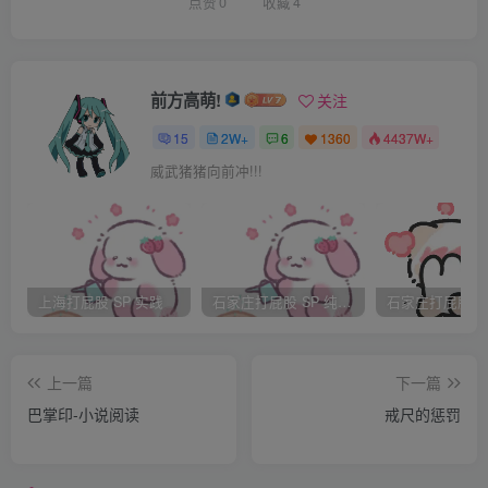
旋桨，就一根短金属管。然后是电线连着边上的一台电脑。
点赞
0
收藏
4
从来没见过这机器，但是小君和芳敏也知道，这是干什么
的，果然是。。。。。两个小女生脸上一阵红。不敢看那个
前方高萌!
关注
体罚机器。后面隔音门澎的一声，沉闷的关上。最后那个女
15
2W+
6
1360
4437W+
老师比较严厉的说:”你两是第一批来体验的，以前没试过，
威武猪猪向前冲!!!
知道是打哪里吗？“
两个女生低着头，不说话。
上海打屁股 SP 实践
石家庄打屁股 SP 纯实践
“回答阿，真不知道我们还要亲自指导你们”那个老师不耐烦
地说。
上一篇
下一篇
巴掌印-小说阅读
戒尺的惩罚
小君恩了一句：“知道“