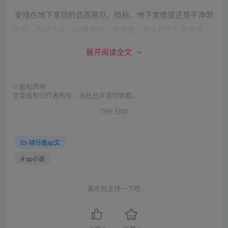
安排在地下室目的显而易见，隐秘。地下室楼道还是干净明
亮的。不过二人心中很害怕，很害羞。怎么打了？肯定很
痛。现在的小女生长那么大，哪埃过打阿。现在
展开阅读全文
要。。。。。
©
版权声明
走道端头，推开道门，是一个前室，还是很干净光亮的。另
文章版权归作者所有，未经允许请勿转载。
一个女老师坐在那，看她们来了，点点头，接过她们手中牌
THE END
子看看。推开了旁边一道写着“女“字的隔音门，4人走了进
去。半个教室大的房间，里面照明温馨。门口1个衣柜，边上
待分类sp文
几个沙发椅，正中间，就是那台传说的体罚机。两把有点像
# sp小说
牙科用的治牙躺椅，并排放着。只是很奇怪，椅子竖的很
高。躺椅中间，竖着一个T 字形的支架，最上面水平臂两端
喜欢就支持一下吧
安着几个摄像探头似的东西，申到椅子上面。机械垂直架的
中上端，是个飞机螺旋桨一样的圆形设备，只是端头没有螺