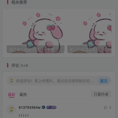
“打哪里？“老师接着大声问。
相关推荐
小君抬头看看那两个椅子，小声说：“打屁股吧“。
老师恩了声，眼睛看眼她们两个的下腰，一个穿牛仔裤，一
个黑色裙子，15，16岁的女孩子，身材苗条，臀部圆挺，娇
小。接着说道：“知道就自己把裤子拉下来吧，连着内裤阿“
纲手被打屁股(附图)_一条荒
老公的家法实践啦_25346476
“阿“小君和芳敏惊呼。什么？
评论
共4条
另外一个不说话的老师从边上拿来了学校的体罚规范，说道
欢迎评论！若上传图片，请点击左侧导航栏的图床工具，获取图片链接。
提交
“这里有规定，给你们看。“说着指着那行字：“无论男女学
只看作者
最新
最热
生，受罚部位均为裸露臀部。范围以腰底以下，大腿中部以
上。。。。。“
613754364w
0
11111