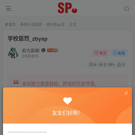
首页
各类小说阅读
待分类sp文
正文
学校惩罚_zbysp
前方高萌!
关注
私信
2年前发布
4
2.1W+
0
本站致力营造轻松、舒适的交友环境。
另有小说阅读站点，网罗包括训诫文、腐文在内的
友友们好啊！
全网书源。
--------------------------