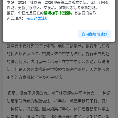
第1回
本站自2024上线以来，2026迎来第二次版本更新。优化了网页
性能，更新了视频区、交友墙、游戏区等等各类新功能。
推荐一个稳定且便宜的
翻墙梯子/加速器
，有需要的自取
小君和芳敏要被带到教务处接受体罚了，听到念名字二人心
追云加速：
点击这里注册
里一阵害怕和害羞。
--------------------------
自用翻墙加速器
这是学校这学期新推行的试行办法，在学校还讨论了一阵，
就是要不要对学生进行体罚。最后包括家长，教育部门在内
的代表都表示通过，赞成以这个中学为试点，施行正当规范
的体罚制度。这消息一传出马上在学生中引起轰动，众说纷
纭。但是因为具体措施是学校领导保密讨论的，因为怕考虑
不周的方案引起学生及社会舆论。
但是，没有不透风的墙。对于体罚师生中早有传言。一种说
法是采取传统的私塾做法，打手心，就是用铁尺子打。另外
一种说法，打屁股。因为如果打手心，体罚后容易影响学生
写字学习。但是打屁股，那么要不要脱裤子，女生如何办等