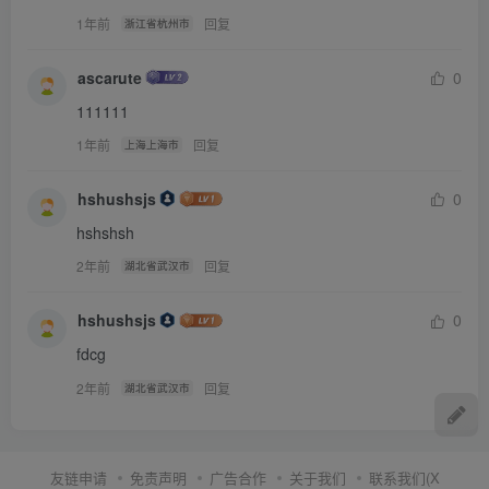
犹豫中，那个严厉的老师啪，啪两下，轻拍她们屁股，说：
1年前
回复
浙江省杭州市
“快点，这都是女的，完了我们还有事。“两人终于慢慢脱下
裙子，牛仔裤，放在衣柜上，穿着内裤，被两个老师拉着胳
ascarute
0
膊分别拉到那两张45度半竖着的椅子边上。接着，两个老师
111111
让他们贴紧趴在椅子上。脚踝，膝盖，腰，手臂4处，马上被
1年前
回复
上海上海市
宽皮带固定了。两位老师最后作的是把她们开始不好意思拉
hshushsjs
0
下的内裤，拉了下来，一个老师又轻拍拍芳敏圆挺的小屁
hshshsh
股，说道：“别紧张，这会打了，下次注意就行“。这样，两
个女孩屁股全露着，身体45度的斜趴在椅子上。
2年前
回复
湖北省武汉市
hshushsjs
0
屋内一片安静。两个老师走到电脑操作台前，输入了小君和
fdcg
芳敏的姓名，年龄，性别等，那个年纪大些，严厉的老师点
2年前
回复
湖北省武汉市
击了“开始“。马上，室内的灯都灭了。换成T形架水平端的4
盏灯打开，正好的照在小君和芳敏的屁股上。灯光下，两个
女孩的屁股柔滑而雪白，却无助的趴在那里。小君和芳敏相
友链申请
免责声明
广告合作
关于我们
联系我们(X