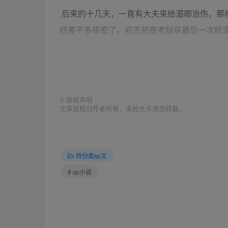
后来的十几天，一直有大夫来给湄卿治伤，那
经差不多痊愈了。初五前夜老狱卒最后一次给湄
湄卿摇头：“已经不疼了，多谢。”
老狱卒道：“您还谢我做什么，我知道您受了冤
©
版权声明
文章版权归作者所有，未经允许请勿转载。
湄卿忍不住看了他一眼：“你怎知道我是冤枉的
待分类sp文
老狱卒叹道：“您那日和侍郎大人说的话，我
# sp小说
也不会做出奸淫人家姑娘的事情来。”
湄卿苦笑一下道：“可惜那些断案的老爷们不这