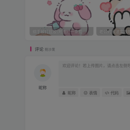
湄卿如何能告诉他这件事的一切策划都是他的亲
不想多说什么，早早就安歇了，他需要养好了
纲手被打屁股(附图)_一条荒
老公的家法实践啦_
第二天一大早，刑部的衙役就来到狱中：“提犯
评论
抢沙发
湄卿知道该来的总归要来，默默站起身整理了
下来，一定报答您。”老狱卒看着他消瘦单薄的
了。”
昵称
昵称
表情
代码
湄卿眼眶一热，自从遭受冤狱以后，也就是和
“嗯，我撑得住的。”
那些衙役给他套上刑枷，押着他出了监牢，不