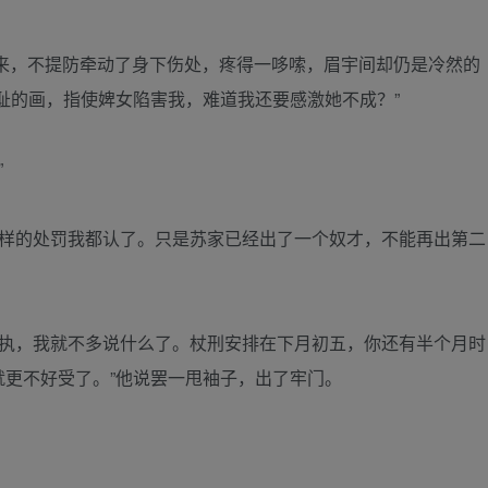
来，不提防牵动了身下伤处，疼得一哆嗦，眉宇间却仍是冷然的
耻的画，指使婢女陷害我，难道我还要感激她不成？”
”
么样的处罚我都认了。只是苏家已经出了一个奴才，不能再出第二
固执，我就不多说什么了。杖刑安排在下月初五，你还有半个月时
就更不好受了。”他说罢一甩袖子，出了牢门。