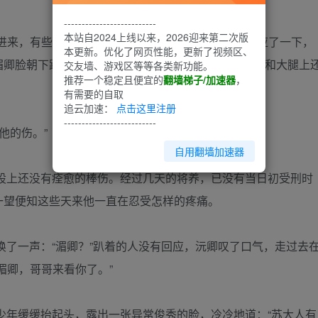
--------------------------
本站自2024上线以来，2026迎来第二次版
面进来，有些不太习惯里面的黑暗。微微闭目让眼睛适应了一下，
本更新。优化了网页性能，更新了视频区、
湄卿脸朝下趴在上面，他已经换了干净的囚服，但臀部和大腿上
交友墙、游戏区等等各类新功能。
推荐一个稳定且便宜的
翻墙梯子/加速器
，
有需要的自取
追云加速：
点击这里注册
--------------------------
他的伤。”
自用翻墙加速器
股上还没有痊愈的棒伤。经过几天的将养，已没有当日初受刑时
一望便知这些天来他一直在忍受怎样的疼痛。
了一声：“湄卿？”趴着的人没有回应，沅卿叹了口气，走过去
湄卿，哥哥来看你了。”
少年缓缓抬起头，露出一张异常俊秀的脸，冷冷地道：“苏大人有