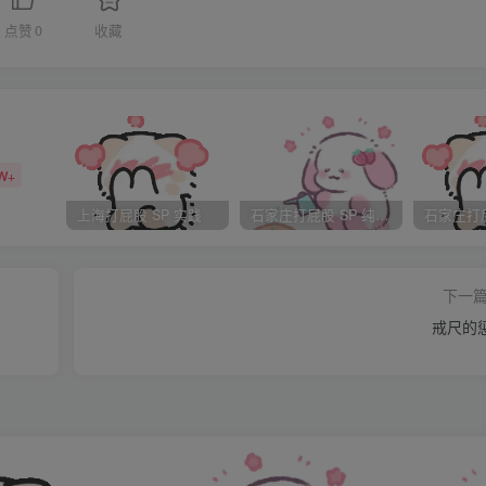
经挨过板子了，怎么明日还要受刑？”
点赞
0
收藏
受罢了……嗯，”他顿了一下，还是忍不住问：“那个‘杖责全
日堂上寻常的四十板子已经打得自己死去活来了，明日的那场刑
时毫不屈服，其实心里还是有些怯意的。
W+
上海打屁股 SP 实践
石家庄打屁股 SP 纯实践
，这是刑部刚刚颁布的刑罚，专门责罚犯了奸淫罪的犯人。刑部也
大人开出了清单，派了人去采购了一些合适尺寸的竹子、藤条、
下一
日行刑时用的。”
戒尺的
新刑罚，沅卿身为刑部侍郎，没准儿这法子就是他专门设计出来
是侍郎大人的弟弟吗？侍郎大人怎不想法子救你？他就是刑部的侍