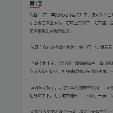
第1回
咣铛”一声，牢狱的大门被打开了，沅卿从外
才去看石床上的人。石床上只铺了一张草席，
是有星星血迹渗透出来。
沅卿向身边的老狱卒微微一仰下巴：“让我看看
老狱卒忙上前，轻轻褪下湄卿的裤子，露出两
皮开肉绽的惨状，但多处破损仍在化脓渗血，
沅卿挥了挥手，示意狱卒将他的衣裤掩上，轻唤
他身边坐下，将手放在他肩上，又唤了一声：“
趴着的人突然将身子一闪，那只手便落空了，