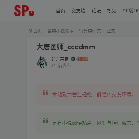
首页
交友墙
论坛
视频
SP版1
首页
各类小说阅读
待分类sp文
正文
大唐画师_ccddmm
前方高萌!
2年前发布
本站致力营造轻松、舒适的交友环境。
另有小说阅读站点，网罗包括训诫文、