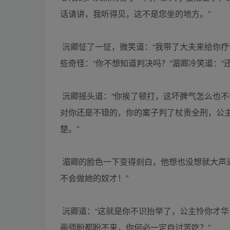
话请讲，我听得见，这不是您坐的地方。”
沅卿怔了一怔，微笑道：“我带了大夫来给你疗
些奇怪：“你不想知道判决吗？”湄卿冷笑道：
沅卿摇头道：“你挨了顿打，这坏脾气怎么也
对你还是不错的，你的案子判了杖责全刑，公
楚。”
湄卿的脸色一下变得刹白，他想也没想就大声
不会做她的奴才！”
沅卿道：“这就是你不识抬举了，公主怜你才
画师盼都盼不来，你何必一定自讨苦吃？”