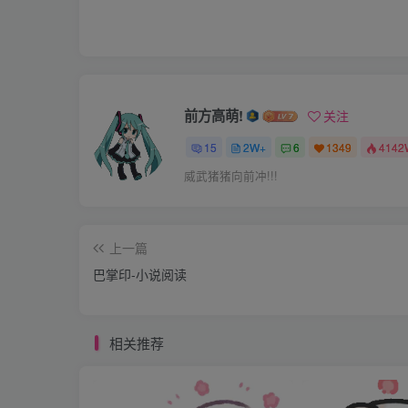
老狱卒问：“按唐律笞刑不重科的，你过堂时已
湄卿耸耸肩道：“还不是他们怎么判，我怎么领
刑’……是怎么个打法？打多少下呢？”想到当
前方高萌!
关注
罚，只怕比四十板子还要再重些，他对着沅卿
15
2W+
6
1349
4142
威武猪猪向前冲!!!
老狱卒道：“我也不知道，以前没这个名字的
是第一次办，听说连刑具都不全，这些天侍郎
上一篇
荆木，在刑部内日夜赶工制作刑具，应该也是明
巴掌印-小说阅读
湄卿一怔，没想到这是连老狱卒都没有听说过
相关推荐
的，看来明日那一关还真不好过。
老狱卒看他面上有些怯意，忍不住道：“您不
郎，免一顿责打还不容易？”