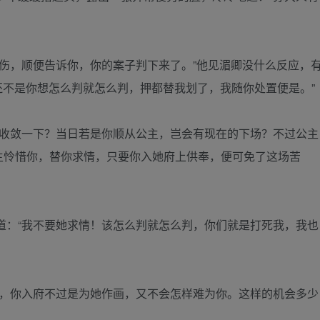
伤，顺便告诉你，你的案子判下来了。”他见湄卿没什么反应，
“还不是你想怎么判就怎么判，押都替我划了，我随你处置便是。”
不收敛一下？当日若是你顺从公主，岂会有现在的下场？不过公主
主怜惜你，替你求情，只要你入她府上供奉，便可免了这场苦
道：“我不要她求情！该怎么判就怎么判，你们就是打死我，我也
华，你入府不过是为她作画，又不会怎样难为你。这样的机会多少