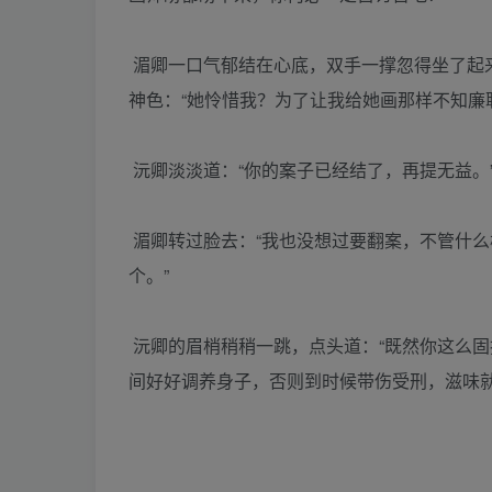
湄卿一口气郁结在心底，双手一撑忽得坐了起
神色：“她怜惜我？为了让我给她画那样不知廉
沅卿淡淡道：“你的案子已经结了，再提无益。
湄卿转过脸去：“我也没想过要翻案，不管什
个。”
沅卿的眉梢稍稍一跳，点头道：“既然你这么
间好好调养身子，否则到时候带伤受刑，滋味