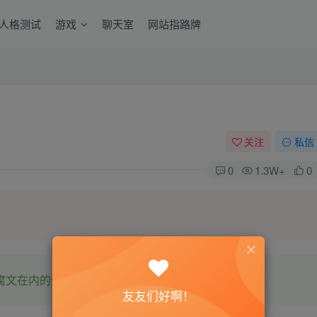
6人格测试
游戏
聊天室
网站指路牌
关注
私信
0
1.3W+
0
腐文在内的全网书源。
友友们好啊！