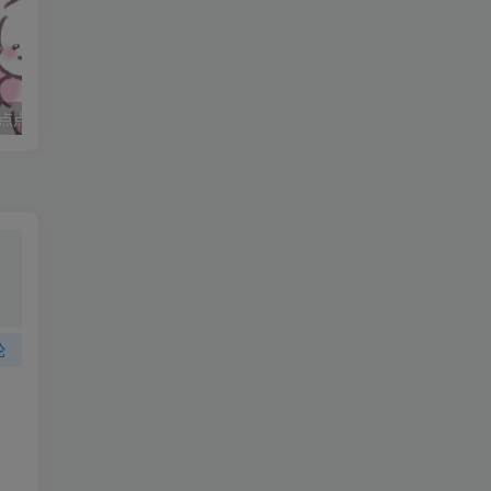
他
点点
妈妈求职记_打女友屁股
论