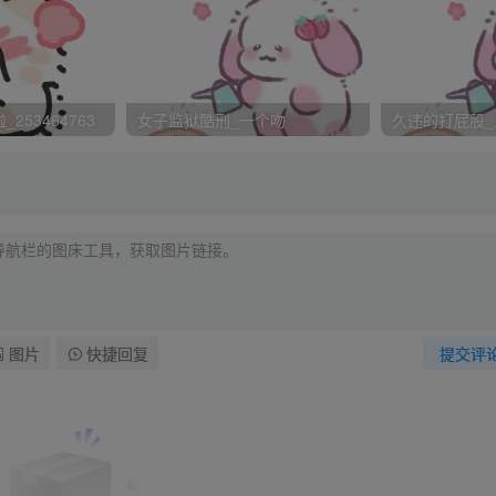
哥哥？勉强一笑道：“这里头曲折太多，您知道了白连累您。”
精神来迎接明日的那一场折磨。
253464763
女子监狱酷刑_一个吻
久违的打屁股_
人苏湄卿去受刑。”
一下头发，向老狱卒一揖道：“这些日子多谢您的照料，我若能活
身子，心里难过，拉了他的手道：“公子，别怕，咬咬牙也就过去
图片
快捷回复
提交评
老狱卒相处的十几天，感受到了一些人性的良善。他点点头：
一会儿连衙门也出了，湄卿一阵奇怪，难道这次不在刑部受刑