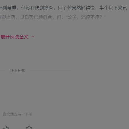
棒创虽重，但没有伤到筋骨，用了药果然好得快，半个月下来已
卿上药，见伤势已经愈合，问：“公子，还疼不疼？”
展开阅读全文
屈，也帮不上什么忙，只盼明日的杖责不要太重了。”
THE END
？”
也听了个七七八八，后来看您这样斯文有礼的样子，就知道您怎么
喜欢就支持一下吧
样想。”