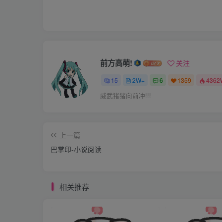
“……”
哼，这下好了，快配成一套了。我看看武青
是！
武青肃神秘的一笑：“你闭上眼睛。”
前方高萌!
关注
我撇撇嘴，还是乖乖的闭上了眼睛，心里开
15
2W+
6
1359
4362
忽然脸上一团温热，好像有什么东西轻轻的
威武猪猪向前冲!!!
人的面！我吓得急忙跳起，瞪圆了眼睛，定睛
西，它瞪着黑乎乎的眼睛一眨不眨的看着我。
上一篇
“哇~~~好可爱~~~~”我立刻扑了过去，
巴掌印-小说阅读
漂亮！哇~白貂~！我梦做都想有一只！”
“嘻嘻，武大人……啊，不对，是武公子就是
相关推荐
的纯种白貂呢！”金儿说道。
“哇啊~太可爱了~”
“守誉，你可要好好养它，白貂可不同于一般