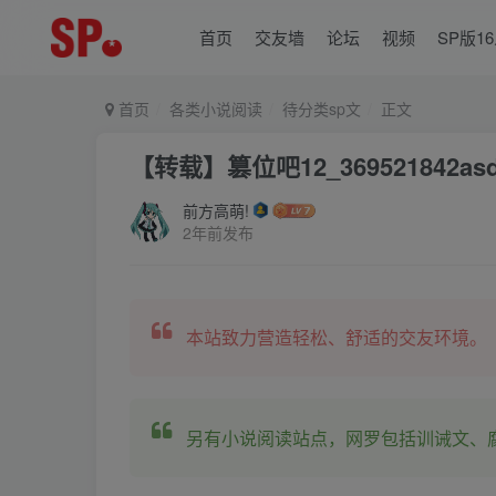
首页
交友墙
论坛
视频
SP版1
首页
各类小说阅读
待分类sp文
正文
【转载】篡位吧12_369521842as
前方高萌!
2年前发布
本站致力营造轻松、舒适的交友环境。
另有小说阅读站点，网罗包括训诫文、