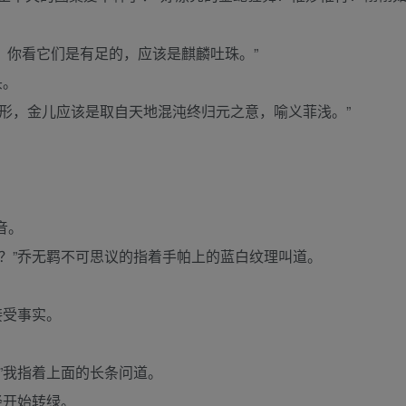
，你看它们是有足的，应该是麒麟吐珠。”
头。
，金儿应该是取自天地混沌终归元之意，喻义菲浅。”
音。
”乔无羁不可思议的指着手帕上的蓝白纹理叫道。
接受事实。
”我指着上面的长条问道。
经开始转绿。