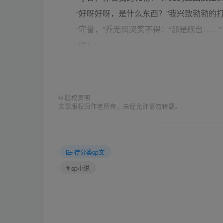
“好呀好呀，是什么东西？”我兴致勃勃的打
“守誉，”乔无羁哭笑不得：“那是砚台……
“咦？”
“这砚台叫春山游赏，您看到的巍峨的高山、
案呢。”
“真的耶！好棒！我好喜欢！”
©
版权声明
文章版权归作者所有，未经允许请勿转载。
什么嘛，你送我新砚台，武青肃肯定让我研
后若喜欢了就得多写几张送给她老人家，如果
“这是我的。”玄尚德微微笑着递给我一个水
待分类sp文
“啊？你也送砚台？”我的表情一定是想哭
# sp小说
“非也非也。”
我打开盒子，随即一阵惊呼：“好圆的筷子
“守誉……那是毛笔……”
“哦，我说呢，怎么筷子头这么快就发霉长