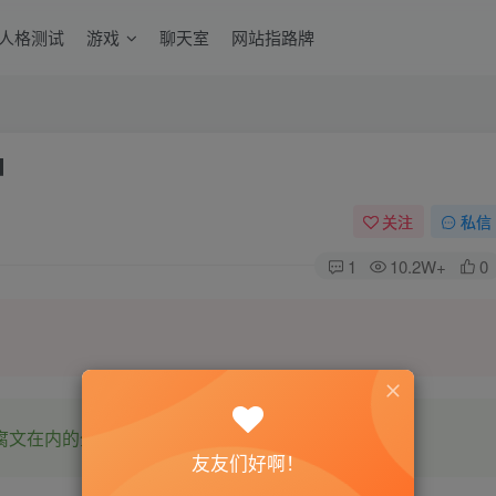
6人格测试
游戏
聊天室
网站指路牌
d
关注
私信
1
10.2W+
0
腐文在内的全网书源。
友友们好啊！