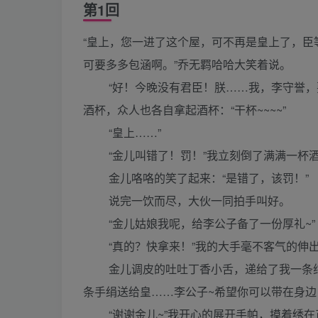
第1回
“皇上，您一进了这个屋，可不再是皇上了，
可要多多包涵啊。”乔无羁哈哈大笑着说。
“好！今晚没有君臣！朕……我，李守誉，要
酒杯，众人也各自拿起酒杯：“干杯~~~~”
“皇上……”
“金儿叫错了！罚！”我立刻倒了满满一杯
金儿咯咯的笑了起来：“是错了，该罚！”
说完一饮而尽，大伙一同拍手叫好。
“金儿姑娘我呢，给李公子备了一份厚礼~”
“真的？快拿来！”我的大手毫不客气的伸
金儿调皮的吐吐丁香小舌，递给了我一条纯白
条手绢送给皇……李公子~希望你可以带在身边
“谢谢金儿~”我开心的展开手帕，摸着绣在