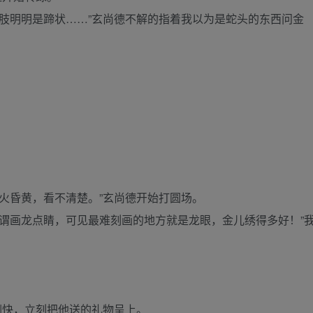
明明是蹄状……”玄尚德不解的指着我以为是蛇头的东西问金
昏黄，看不清楚。”玄尚德开始打圆场。
画龙点睛，可见最难刻画的地方就是龙眼，金儿绣得多好！”
快，立刻把他送的礼物呈上。