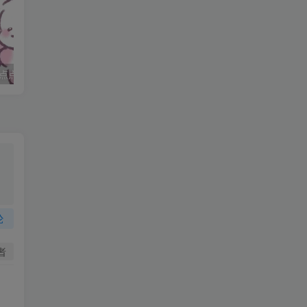
点点
妈妈求职记_打女友屁股
以
论
者