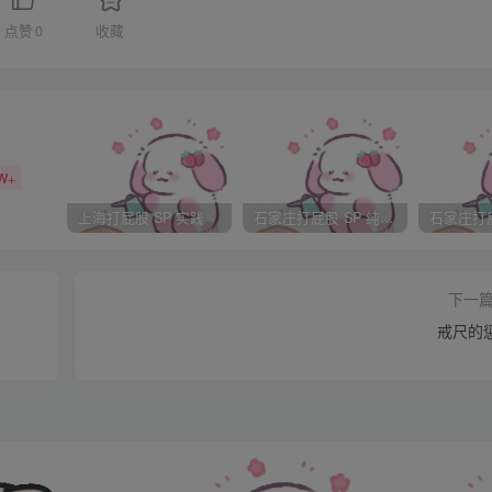
点赞
0
收藏
肃，他不会送我一叠宣纸吧？？那他们三人绝对是合谋！绝对
始琢磨他到底送我什么。
W+
舔了舔我！这就是武青肃的礼物？未免太大胆了！居然当着众
上海打屁股 SP 实践
石家庄打屁股 SP 纯实践
一看，只见武青肃的手上抱着一只全身雪白的好像小雪球似的小
下一
几乎是从武青肃怀里抢过来：“哇！好小！好轻！好白！好可爱！好
戒尺的
因为知道公子想要，专门从山东托人寻到这只一根杂毛都没有
小猫小狗。”玄尚德提醒道。