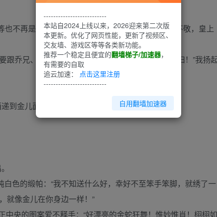
--------------------------
本站自2024上线以来，2026迎来第二次版
臣等也不再是大臣了，金儿也不是奴婢了，所以若有所不敬，皇上
本更新。优化了网页性能，更新了视频区、
交友墙、游戏区等等各类新功能。
推荐一个稳定且便宜的
翻墙梯子/加速器
，
跟乔兄、玄兄、武兄，还有美丽的金儿姑娘不醉不归！”我扬
有需要的自取
追云加速：
点击这里注册
--------------------------
自用翻墙加速器
酒递到金儿面前。
出。
色的缎帕：“我不知送什么好，幸好不至笨手笨脚，就绣了一
，就像金儿在你身边一样！”
正中央的图案爱不释手：“好漂亮的金蛇狂舞！惟妙惟肖！栩栩