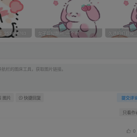
253464763
女子监狱酷刑_一个吻
久违的打屁股_
世界，你放弃吧。”乔无羁好心的拍拍玄尚德的肩。
小白貂兴奋的问大伙。
可爱~可是又怕大伙说我武断专制，那可是皇上的大忌呢！所
图片
快捷回复
提交评
它一定、一定要叫小雪球！
只看作
冲的说。
0
说道。