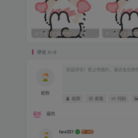
“哇呜~呀~它舔我！哇~”
“守誉？”
“呀！哈哈哈哈！好痒！”
纲手被打屁股(附图)_一条荒
老公的家法实践啦_
“皇上？”
“我也咬你！哈哈哈！啵~”
评论
共1条
“……”
“啊~太好玩了！啾~”
“玄兄，他已经完全跟白貂沉浸在一人一兽的
“你们说给它取个什么名字好？？”我举着
昵称
我想给它取名叫小雪球，因为它好白好圆好
昵称
表情
代码
还是先问问大家的意见，不管结论如何，反正
最新
最热
“如果是我的话，就叫它春花！”金儿兴冲
好俗……
lwx321
“如果是我的话，就叫它小虎子！”乔无羁