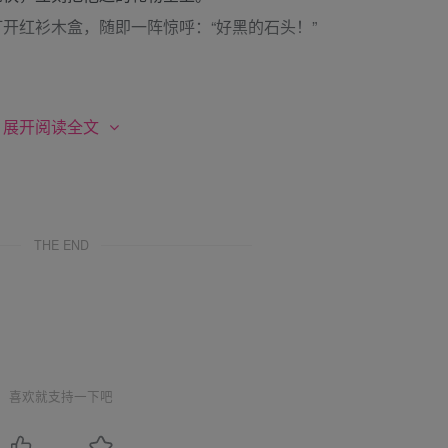
开红衫木盒，随即一阵惊呼：“好黑的石头！”
”
汩汩的流水、挺拔的迎客松可不是雕上的，而是天然形成的图
展开阅读全文
墨，磨好了墨自然就得写字，字写好了就要拿给太后过目，太
THE END
不喜欢了就得重写，真是后患无穷！
纹纸盒：“倒是跟乔兄的礼物不谋而合。”
。
！”
喜欢就支持一下吧
毛了。”