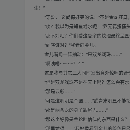
生！”
“守誉，”玄尚德好笑的说：“不是金蛇狂舞
“咦？我以为是鲤鱼戏水呢！”乔无羁搔搔
“都不对吧？你们看这复杂的纹理最终呈圆形
“到底谁对？”我看向金儿。
金儿嘴角一阵抽动：“是双龙戏珠……”
“啊咦嗯~~~~~？？”
这是我与其它三人同时发出意外惊呼的合
“但是双龙戏珠不是在天上吗？怎么会有水？
“那是云彩……”
“可是这明明是个圆……”武青肃明显不能
“那是两条龙的身子跟尾巴……”
“那这个好像是金蛇吐信似的东西是什么？
“那里龙须……”我好像看到金儿的脸色已