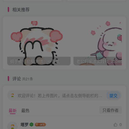
“宝贝，怎么一颗青菜都没吃呀？”赵茄子看到妹妹吃光了碗
相关推荐
里的肉，青菜却都剩下了，有点不高兴。
“我不爱吃青菜。”赵贝茄一边嚼着鸡腿，一边撅着嘴。
“乖，多吃点青菜营养才全面呀。听话。”赵茄子耐心地夹起
一颗青菜，喂到妹妹嘴边。
“不吃。”赵贝茄把脸扭到一边。
“快吃！要不一会儿要打屁股了。”赵茄子假装生气。
纲手被打屁股(附图)_一条荒
老公的家法实践啦_25346476
赵贝茄很为难地吃了一口，就扭过头去。
评论
共21条
这时张小瓜回到了餐桌，把果汁往桌上一放，就低头扒饭
吃，也不说话。
欢迎评论！若上传图片，请点击左侧导航栏的图床工具，获取图片链接。
提交
“乖，再吃一口，姐姐喂你。”
只看作者
最新
最热
小瓜呆呆地看了两眼，扭头看了一眼自家姐姐，什么也没
说。
塔罗
0
“去给贝茄倒果汁呀，人家都给你倒了。”张金瓜察觉到妹妹