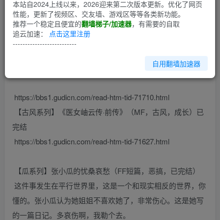
本站自2024上线以来，2026迎来第二次版本更新。优化了网页
性能，更新了视频区、交友墙、游戏区等等各类新功能。
第1回
推荐一个稳定且便宜的
翻墙梯子/加速器
，有需要的自取
追云加速：
点击这里注册
欢迎大家来给小瓜的文章捧场！
--------------------------
【古风系列】《医女岫云传》（古风，宫斗，成长）（不是
自用翻墙加速器
选妃、娘娘揍、得宠失宠那种！）
https://bbs1.gudicn.com/read-htm-tid-71710.html
【古风系列】《医女岫云传·前传》（MF，古风，成长）已
完结
https://bbs1.gudicn.com/read-htm-tid-71627.html
【瓜系列】张小瓜的忧桑哀愁（FF短篇，恶搞，已完结）
这件事发生在平行世界里，这是一个和现实相反的世界，你
懂的。张小瓜认为她姐姐不喜欢她了，非常伤心。这是她写
的一篇日记。多哀伤啊，我勒个去。