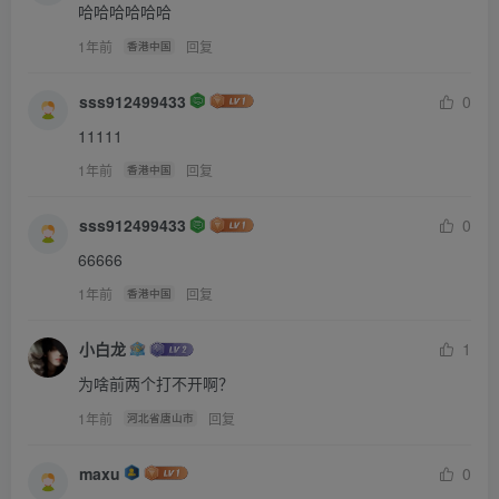
“不要！姐姐不爱我！”
哈哈哈哈哈哈
“怎么就不爱你了？就因为没喂你吃青菜？”张金瓜本想借着
1年前
回复
香港中国
动画片缓和一下，给张小瓜一个台阶，没想到这孩子还在赌
sss912499433
0
气，真不让人省心。
11111
“行了，我也不问你知没知错了，过来站好！”张金瓜关了电
视。没了动画片的背景音乐，客栈房间里的气氛一下子严肃
1年前
回复
香港中国
起来。
sss912499433
0
张小瓜都点后悔和姐姐犟嘴，但是还是壮着胆子站在姐姐面
66666
前。
1年前
回复
香港中国
“看见茄子姐姐喂贝茄了，眼红了？觉得茄子姐姐好是吧？”
“我姐姐不喂我。”
小白龙
1
“这么大了还叫人喂？”
为啥前两个打不开啊？
“贝茄就比我小5个月！”
1年前
回复
河北省唐山市
“贝茄我管不着，我就笑话你！”张金瓜杵杵小瓜的小脑袋。
“姐姐不关心我，不吃青菜会生病。”
maxu
0