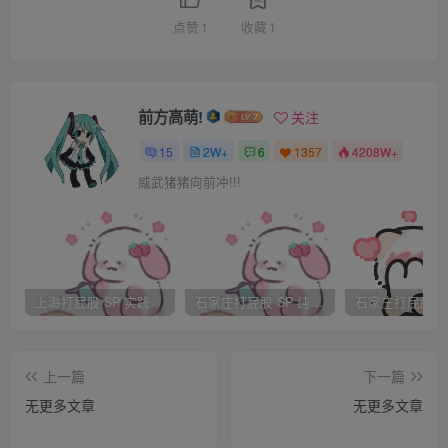
茄子以及她妹妹赵贝茄的面挨批评有点不好意思，毕竟赵贝
点赞
1
收藏
1
茄才上三年级，而自己四年级，已经是少先队员了。
不过很快，在香茅草烤鱼、腊排骨火锅等大鱼大肉中，张小
瓜早就把这些小不愉快抛到了脑后，开始和赵贝茄推杯置
前方高萌!
关注
盏，说说笑笑，根本不理两个姐姐了。眼看大桶美年达转眼
15
2W+
6
1357
4208W+
就只剩了不到一半，俩人一边乐呵一边打嗝。赵茄子看妹妹
威武猪猪向前冲!!!
吃的开心，细心地给她碗里添了好多青菜，也顺便给张小瓜
夹了一些，就继续和张金瓜叙旧。
“咦，没有喝的了。”赵贝茄讲义气地把最后一点饮料倒给了
张小瓜。
上海打屁股 SP 实践
石家庄打屁股 SP 纯实践
“姐姐，可以再喝一瓶汽水吗？”
“那你自己去和服务员姐姐说。少喝点碳酸饮料，和贝茄喝
上一篇
下一篇
点果汁吧。”
无更多文章
无更多文章
“遵命！姐姐大人！”小瓜开心地跑走了。