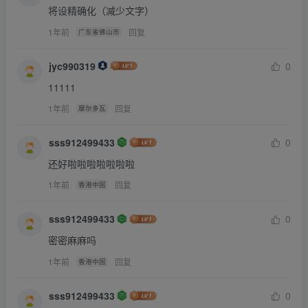
将设精确化（减少文字）
情绪不对。
1年前
回复
广东省佛山市
“姐姐，我也不爱吃青菜。”
张金瓜果然猜对了，什么不爱吃青菜，原来是羡慕人家赵贝
jyc990319
0
茄有人喂了。
11111
“我也不想吃，姐姐喂我。”张金瓜撅起小嘴，冲姐姐眨眼
1年前
回复
摩尔多瓦
睛。
sss912499433
0
“你爱吃不吃。”说完，又自顾自地吃起来。张小瓜从小就不
还好啦啦啦啦啦啦啦
挑食，张金瓜也不惯她这毛病，这次看到人家有人喂就眼
红，张金瓜觉得又可气又可笑，都多大了还这么幼稚。
1年前
回复
香港中国
张小瓜求喂不成，碰一鼻子灰，本来就沮丧，自家姐姐的冷
sss912499433
0
淡和小伙伴姐姐的宠爱形成了鲜明对比，更刺激了她的虚荣
密密麻麻吗
心。没有心眼的赵贝茄只是觉得好玩，呵呵一笑，更让张小
1年前
回复
香港中国
瓜恼羞成怒，为什么赵贝茄挑食就能得到姐姐喂的待遇、而
我张小瓜这么乖，姐姐都不喂我！一定是我姐姐一点都不宠
sss912499433
0