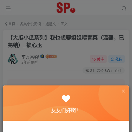
首页
各类小说阅读
姐姐文
正文
【大瓜小瓜系列】我也想要姐姐喂青菜（温馨，已
完结）_锁心玉
前方高萌!
关注
私信
2年前更新
21
9.8W+
1
本站致力营造轻松、舒适的交友环境。
友友们好啊！
另有小说阅读站点，网罗包括训诫文、腐文在内的
全网书源。
--------------------------