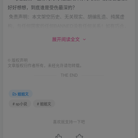
好好想想，到底谁是受伤最深的？
免责声明：本文架空历史、无关现实、胡编乱造、纯属虚
构，与任何国家的任何BANNED没有任何关系！如有巧合，
纯属楼主脑残！谢绝跨省！水表已卸！不收快递！谢谢！
展开阅读全文
https://bbs1.gudicn.com/read-htm-tid-79548-fpage-2.html
©
版权声明
文章版权归作者所有，未经允许请勿转载。
玩了一天，一行四人都累了。一回客栈，赵茄子就张罗着晚
THE END
饭，张金瓜询问两个小家伙想吃什么。
姐姐文
赵贝茄抢先道：“姐姐我要吃肉！”
# sp小说
# 姐姐文
张小瓜脑袋枕在一条胳膊上，另一只手无精打采地用筷子敲
茶杯：“随……便……”张金瓜在桌下踢了张小瓜一脚，“坐直
喜欢就支持一下吧
了！什么样子！”
张小瓜嬉皮笑脸地坐起来，当着姐姐大学室友、圈内名主赵