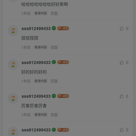
爱我！
哈哈哈哈哈哈哈好好笑啊
越想越委屈，一会儿就流泪了。
1年前
回复
香港中国
“金瓜，小瓜怎么哭了？这一会儿的。”赵茄子抽出两张纸
巾，伸手要给张小瓜擦眼泪。
sss912499433
0
“别理她。犯病呢。”张金瓜看都不看，张小瓜更委屈了，人
扭扭捏捏
家姐姐都心疼我，我姐姐都不关心我一下！还说我有病！
1年前
回复
香港中国
张金瓜一直教育小瓜要把碗里的饭吃得一粒米不剩，饶是今
sss912499433
0
天赌气，剩下了全部青菜，也把其他的吃得干干净净。
好的好的好的
1年前
回复
香港中国
回到房间，小瓜坐在小凳子上，张金瓜看了一眼就不想搭理
她了，靠在床上打开电视，播起了张小瓜最喜欢的《大耳朵
sss912499433
0
图图》。张小瓜很想看，但是正在赌气，努力控制着不扭
厉害厉害厉害
头。
1年前
回复
香港中国
“想看就过来。”张金瓜用遥控器敲敲身边的空位，要是往
常，张小瓜立刻就屁颠屁颠地爬上床了，撵都撵不走。
sss912499433
0