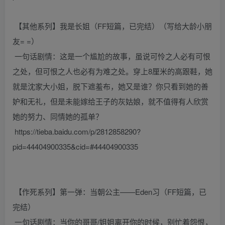
【其他系列】我是长姐（FF短篇，已完结）（写给大龄小朋
友= =）
一句话剧情：这是一个尴尬的故事，虽说可怜之人必有可恨
之处，但可恨之人也必有为难之处。穿上8厘米的高跟鞋，她
就是沈家大小姐，脱下遮羞布，她又是谁？你只看到她的善
妒和无礼，但是未能嫁给王子的灰姑娘，就不值得有人欣赏
她的努力、同情她的孤单？
https://tieba.baidu.com/p/2812858290?
pid=44404900335&cid=#44404900335
【作死系列】第一弹：当朝公主——Eden习（FF短篇，已
完结）
一句话剧情：当你的哥哥/姐姐离开你的时候，别忙着怨恨，