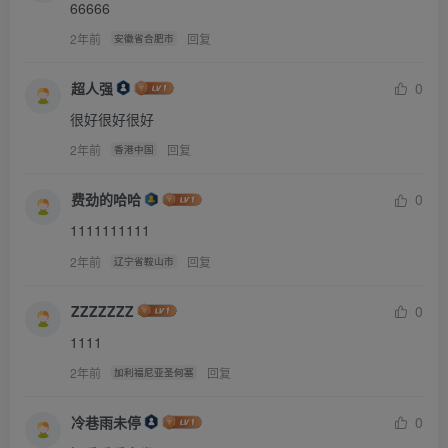
“呦，这不是懂道理吗？知道会生病还不吃青菜？”
66666
“姐姐根本不心疼我生病！”
2年前
回复
安徽省合肥市
“那你就故意不吃青菜、生病让姐姐心疼？”张金瓜捏捏小瓜
超人强
0
的脸，“好好一个懂事的小孩怎么越学越回去了？”
很好很好很好
“我就是想要贝茄看看，我姐姐也宠爱我的。”小瓜低下了
2年前
回复
香港中国
头，这才把心里话说出来。
张金瓜觉得非常可笑，叹了口气，“这不是知道姐姐疼你
费劲的哈哈
0
吗，为什么非要向别人显摆呢？茄子姐姐这次喂，贝茄吃
1111111111
了，那能一辈子天天喂吗？不喂就不吃，早晚要生病对不
2年前
回复
辽宁省鞍山市
对？姐姐不喂你，是相信我家宝贝懂事，不能养成挑食的坏
毛病，才不会生病。这才是好孩子呀。”张金瓜拍了拍小瓜的
ZZZZZZZ
0
脑袋，小瓜惭愧地低下了头。
1111
“小瓜长大了，知道要面子了，懂事才有面子，是不是呀？”
2年前
回复
加利福尼亚圣何塞
好像还是我姐姐爱我更多一点，张小瓜感到十分满意，钻到
冷巷雨未停
0
张金瓜怀里，撒娇地告诉姐姐知道错了、会好好吃饭。