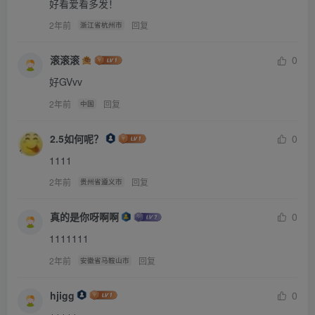
好看爱看多发！
张金瓜欣慰地摸摸妹妹的后背，享受因为“一颗青菜”中断的
温情时刻。
2年前
回复
浙江省杭州市
“做错事就要挨打，我家宝贝知道道理的，对不对？”
滚滚滚
0
“姐姐不想挨打……”张小瓜刚从误会中走出来，享受着爱的
好GVvv
温暖，不想挨打。姐姐打起屁股来可疼了。
2年前
回复
中国
“姐姐也不想打你，但是必须要给你一个教训知道吗？”张金
瓜把怀里的小瓜拿出来，猜着妹妹晚饭没吃饱，也舍不得下
2.5如何呢？
0
手太重，索性给一个机会。
1111
“知道为什么打你吗？答对了姐姐就用手拍拍小屁股，如果
2年前
回复
贵州省遵义市
还不懂事，小瓜就要挨小竹棍了。”
“因为……因为小瓜没有吃青菜。”说完又想往怀里钻，张金
真的是你呀啊啊
0
瓜阻止了她，看着她的眼睛认真地说：
1111111
“因为一些外在的小事就怀疑姐姐不爱你，就赌气，明知不
2年前
回复
安徽省马鞍山市
对还故意犯错，是不是该打？”
hjigg
0
“嗯……”小瓜点点头。“小瓜知道错了，请姐姐打我。”说