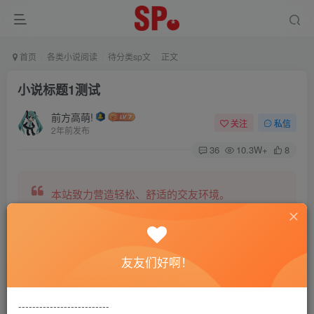
首页
各类小说阅读
待分类sp文
正文
小说标题1测试
前方高萌!
关注
私信
2年前发布
36
10.3W+
8
本站致力营造轻松、舒适的交友环境。
另有小说阅读站点，网罗包括训诫文、腐文在内的
友友们好啊！
全网书源。
--------------------------