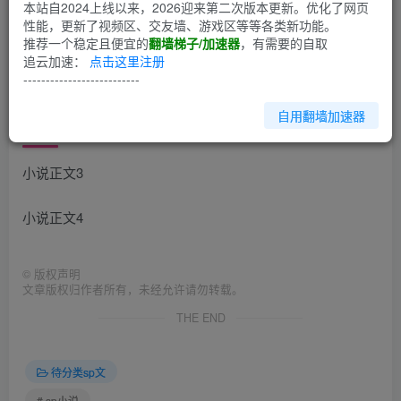
第一节
本站自2024上线以来，2026迎来第二次版本更新。优化了网页
性能，更新了视频区、交友墙、游戏区等等各类新功能。
推荐一个稳定且便宜的
翻墙梯子/加速器
，有需要的自取
小说正文1
追云加速：
点击这里注册
--------------------------
小说正文2
自用翻墙加速器
第二节
小说正文3
小说正文4
©
版权声明
文章版权归作者所有，未经允许请勿转载。
THE END
待分类sp文
# sp小说