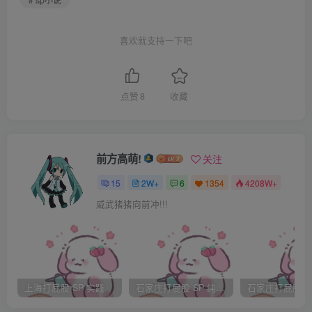
喜欢就支持一下吧
点赞
8
收藏
前方高萌!
关注
15
2W+
6
1354
4208W+
威武猪猪向前冲!!!
上海打屁股 SP 实践
石家庄打屁股 SP 纯实践