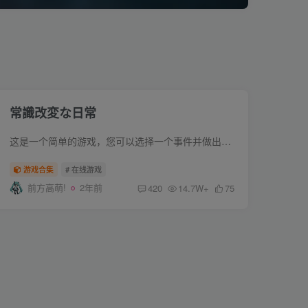
常識改変な日常
这是一个简单的游戏，您可以选择一个事件并做出简单的选择。您可以免费玩到最后。◆故事 拥有改变常识能力的主角，第一次见到女孩。 这是一个你会做一些顽皮事情的游戏。 ◆顽皮活动内容 ・口交...
游戏合集
# 在线游戏
前方高萌!
2年前
420
14.7W+
75