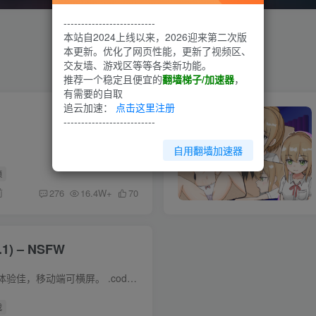
--------------------------
本站自2024上线以来，2026迎来第二次版
本更新。优化了网页性能，更新了视频区、
交友墙、游戏区等等各类新功能。
推荐一个稳定且便宜的
翻墙梯子/加速器
，
有需要的自取
追云加速：
点击这里注册
--------------------------
自用翻墙加速器
频
前
276
16.4W+
70
) – NSFW
在线小游戏，电脑端体验佳，移动端可横屏。 .codegena_iframe{position:relative;padding-bottom:56.25%;height:0;overflow: hidden;max-width:100%;}.codegena_iframe iframe{position:absolut...
戏