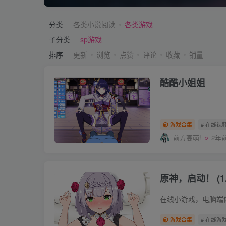
分类
各类小说阅读
各类游戏
子分类
sp游戏
排序
更新
浏览
点赞
评论
收藏
销量
酷酷小姐姐
游戏合集
# 在线视
前方高萌!
2年
原神，启动！ (1.1
游戏合集
# 在线游