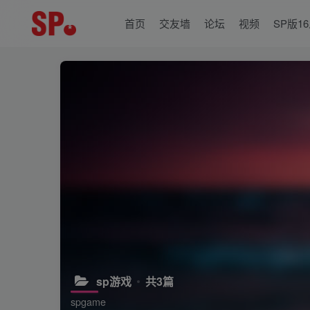
首页
交友墙
论坛
视频
SP版1
sp游戏
共3篇
spgame